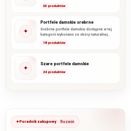
turkusowe oraz szaroniebieskie. W
65 produktów
kategorii dominują portfele ze…
Portfele damskie srebrne
Srebrne portfele damskie dostępne w tej
✦
kategorii wykonano ze skóry naturalnej
pokrytej błyszczącym lakierem. Kolekcja
18 produktów
obejmuje…
Szare portfele damskie
✦
24 produktów
Poradnik zakupowy