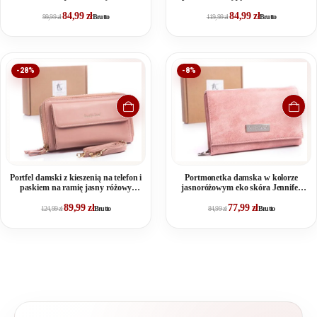
Jones
84,99
zł
84,99
zł
99,99
zł
Brutto
119,99
zł
Brutto
-28%
-8%
Portfel damski z kieszenią na telefon i
Portmonetka damska w kolorze
paskiem na ramię jasny różowy
jasnoróżowym eko skóra Jennifer
Jennifer Jones
Jones
89,99
zł
77,99
zł
124,99
zł
Brutto
84,99
zł
Brutto