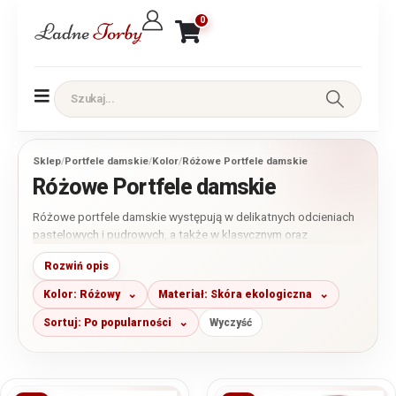
0
Sklep
/
Portfele damskie
/
Kolor
/
Różowe Portfele damskie
Różowe Portfele damskie
Różowe portfele damskie występują w delikatnych odcieniach
pastelowych i pudrowych, a także w klasycznym oraz
intensywnym różu. W kategorii znajdziesz małe, średnie i duże
Rozwiń opis
modele wykonane z gładkiej, miękkiej skóry naturalnej oraz
wybrane portfele ze skóry ekologicznej. Przed zakupem
Kolor: Różowy
Materiał: Skóra ekologiczna
porównaj wymiary, układ przegródek i sposób zamykania
kieszeni na monety.
Sortuj: Po popularności
Wyczyść