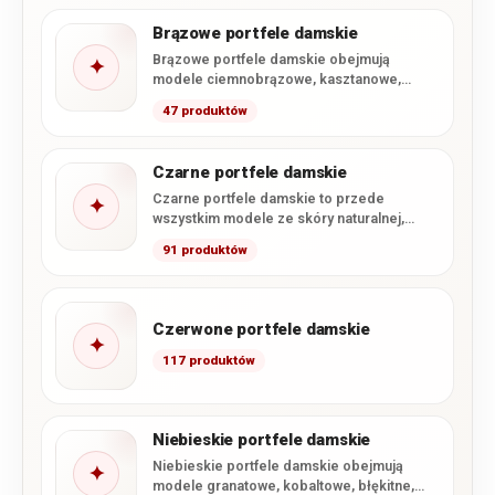
Brązowe portfele damskie
Brązowe portfele damskie obejmują
✦
modele ciemnobrązowe, kasztanowe,
koniakowe i jasnobrązowe, a także wybrane
47 produktów
ciepłe odcienie beżu.…
Czarne portfele damskie
Czarne portfele damskie to przede
✦
wszystkim modele ze skóry naturalnej,
uzupełnione o wybrane portfele z miękkiej…
91 produktów
Czerwone portfele damskie
✦
117 produktów
Niebieskie portfele damskie
Niebieskie portfele damskie obejmują
✦
modele granatowe, kobaltowe, błękitne,