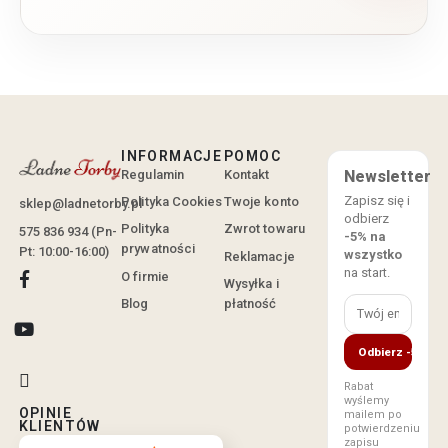
INFORMACJE
POMOC
Regulamin
Kontakt
Newsletter
Zapisz się i
Polityka Cookies
Twoje konto
sklep@ladnetorby.pl
odbierz
Polityka
Zwrot towaru
575 836 934 (Pn-
-5% na
prywatności
Pt: 10:00-16:00)
wszystko
Reklamacje
na start.
O firmie
Wysyłka i
Blog
płatność
Odbierz -5%
Rabat
wyślemy
OPINIE
mailem po
KLIENTÓW
potwierdzeniu
zapisu