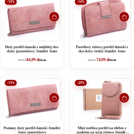
-15%
-14%
Duży portfel damski z miękkiej eko-
Pastelowy różowy portfel damski z
skóry jasnoróżowy Jennifer Jones
eko skóry średni Jennifer Jones
84,99
zł
74,99
zł
99,99
zł
Brutto
86,99
zł
Brutto
-15%
-29%
Poziomy duży portfel damski Jennifer
Mini torebka portfel na telefon z
Jones jasnoróżowy
paskiem na szyję różowa Jennifer