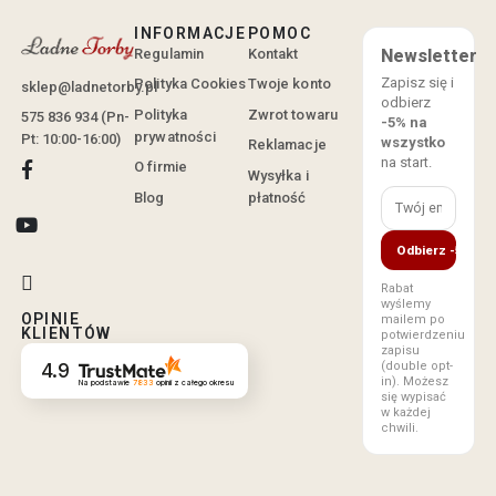
INFORMACJE
POMOC
Regulamin
Kontakt
Newsletter
Zapisz się i
Polityka Cookies
Twoje konto
sklep@ladnetorby.pl
odbierz
Polityka
Zwrot towaru
575 836 934 (Pn-
-5% na
prywatności
Pt: 10:00-16:00)
wszystko
Reklamacje
na start.
O firmie
Wysyłka i
Blog
płatność
Odbierz -5%
Rabat
wyślemy
OPINIE
mailem po
KLIENTÓW
potwierdzeniu
zapisu
(double opt-
4.9
in). Możesz
Na podstawie
7833
opinii
z całego okresu
się wypisać
w każdej
chwili.