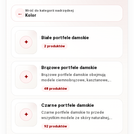
Wróć do kategorii nadrzędnej
←
Kolor
Białe portfele damskie
✦
2 produktów
Brązowe portfele damskie
Brązowe portfele damskie obejmują
✦
modele ciemnobrązowe, kasztanowe,
koniakowe i jasnobrązowe, a także wybrane
48 produktów
ciepłe odcienie beżu.…
Czarne portfele damskie
Czarne portfele damskie to przede
✦
wszystkim modele ze skóry naturalnej,
uzupełnione o wybrane portfele z miękkiej…
92 produktów