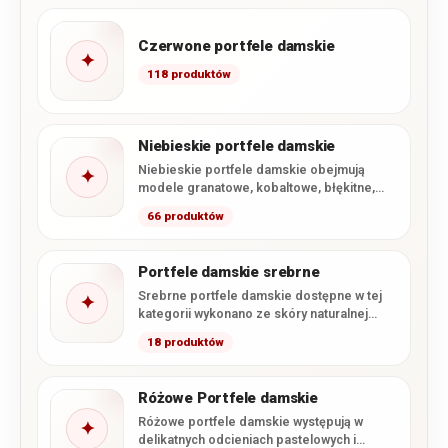
Czerwone portfele damskie
✦
118 produktów
Niebieskie portfele damskie
Niebieskie portfele damskie obejmują
✦
modele granatowe, kobaltowe, błękitne,
turkusowe oraz szaroniebieskie. W
66 produktów
kategorii dominują portfele ze…
Portfele damskie srebrne
Srebrne portfele damskie dostępne w tej
✦
kategorii wykonano ze skóry naturalnej
pokrytej błyszczącym lakierem. Kolekcja
18 produktów
obejmuje…
Różowe Portfele damskie
Różowe portfele damskie występują w
✦
delikatnych odcieniach pastelowych i