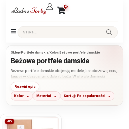
0
Sklep
/
Portfele damskie
/
Kolor
/
Beżowe portfele damskie
Beżowe portfele damskie
Beżowe portfele damskie obejmują modele jasnobeżowe, ecru,
taupe i w klasycznym odcieniu beżu. W ofercie dominują
portfele ze skóry naturalnej, uzupełnione o wybrane fasony z
Rozwiń opis
miękkiej skóry ekologicznej. Dostępne są modele małe, średnie
i duże, z kieszeniami na monety zamykanymi na zamek, bigiel
Kolor
Materiał
Sortuj: Po popularności
lub zatrzask.
-8%