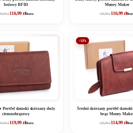
beżowy RFID
Money Maker
116,99
zł
116,99
zł
39,99
zł
Brutto
139,99
zł
Brut
-12%
 Portfel damski skórzany duży
Średni skórzany portfel damsk
ciemnobrązowy
brąz Money Make
119,99
zł
114,99
zł
39,99
zł
Brutto
129,99
zł
Brut