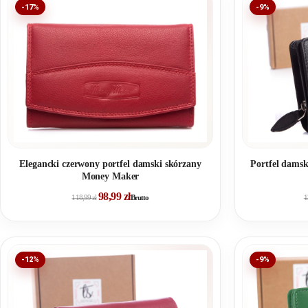
-17%
-9%
Portfel damsk
Elegancki czerwony portfel damski skórzany
Money Maker
98,99
zł
118,99
zł
Brutto
1
-12%
-9%