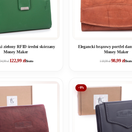
ki zielony RFID średni skórzany
Elegancki brązowy portfel da
Money Maker
Money Maker
122,99
zł
98,99
zł
34,99
zł
Brutto
118,99
zł
Brutt
-9%