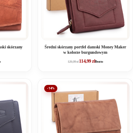
Średni skórzany portfel damski Money Maker
mski skórzany
w kolorze burgundowym
114,99
zł
o
126,99
zł
Brutto
-14%