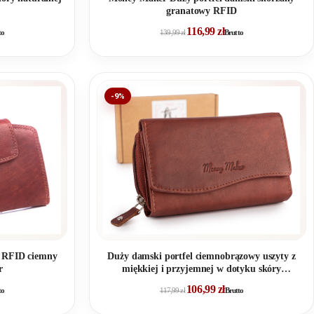
granatowy RFID
116,99
zł
to
139,99
zł
Brutto
-9%
i RFID ciemny
Duży damski portfel ciemnobrązowy uszyty z
r
miękkiej i przyjemnej w dotyku skóry
naturalnej RFID
106,99
zł
to
117,99
zł
Brutto