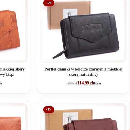
-9%
miękkiej skóry
Portfel damski w kolorze czarnym z miękkiej
owy Brąz
skóry naturalnej
114,99
zł
to
126,99
zł
Brutto
-9%