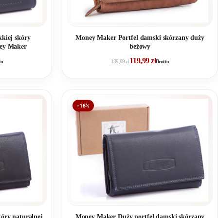
kkiej skóry
Money Maker Portfel damski skórzany duży
ney Maker
beżowy
119,99
zł
to
139,99
zł
Brutto
-16%
kóry naturalnej
Money Maker Duży portfel damski skórzany