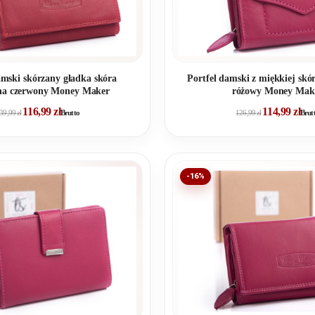
amski skórzany gładka skóra
Portfel damski z miękkiej skó
na czerwony Money Maker
różowy Money Mak
116,99
zł
114,99
zł
39,99
zł
Brutto
126,99
zł
Brut
-16%