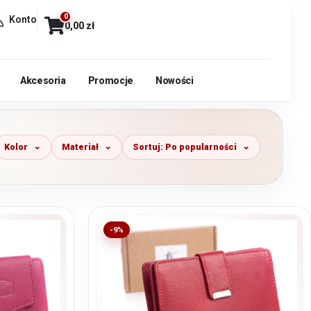
0
Konto
0,00
zł
Akcesoria
Promocje
Nowości
Kolor
Materiał
Sortuj: Po popularności
-9%