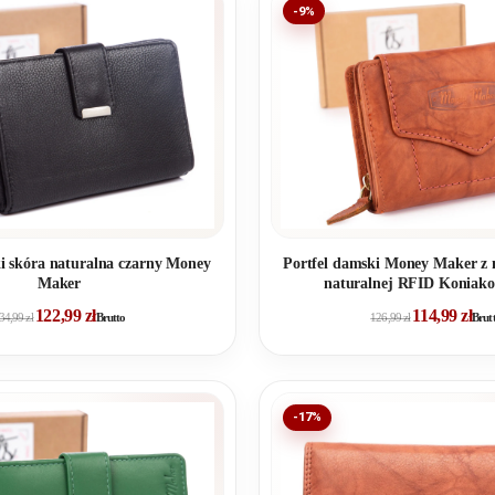
-9%
i skóra naturalna czarny Money
Portfel damski Money Maker z 
Maker
naturalnej RFID Koniak
122,99
zł
114,99
zł
34,99
zł
Brutto
126,99
zł
Brut
-17%