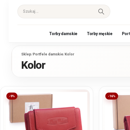
Torby damskie
Torby męskie
Por
Sklep
/
Portfele damskie
/
Kolor
Kolor
-9%
-16%