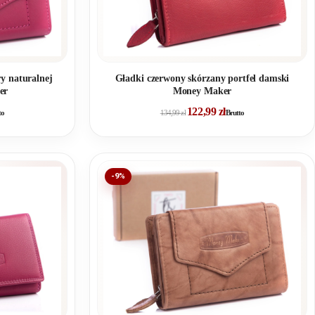
ry naturalnej
Gładki czerwony skórzany portfel damski
er
Money Maker
122,99
zł
to
134,99
zł
Brutto
-9%