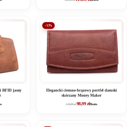
-17%
ki RFID jasny
Elegancki ciemno-brązowy portfel damski
r
skórzany Money Maker
98,99
zł
to
118,99
zł
Brutto