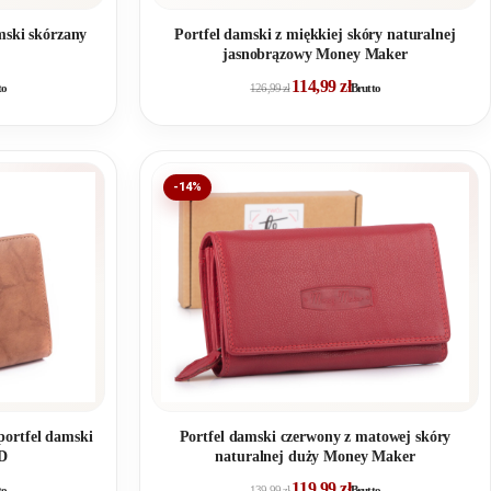
ski skórzany
Portfel damski z miękkiej skóry naturalnej
jasnobrązowy Money Maker
114,99
zł
to
126,99
zł
Brutto
-14%
portfel damski
Portfel damski czerwony z matowej skóry
D
naturalnej duży Money Maker
119,99
zł
to
139,99
zł
Brutto