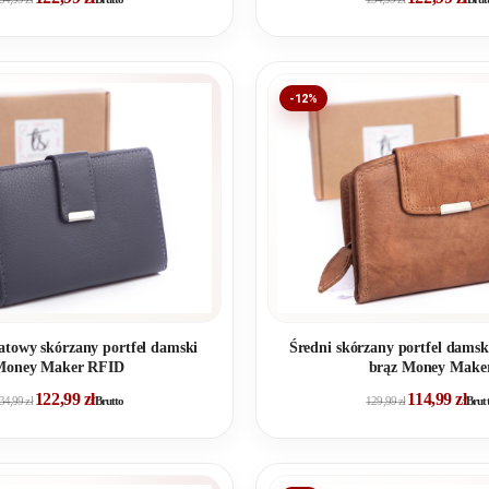
-12%
atowy skórzany portfel damski
Średni skórzany portfel dams
Money Maker RFID
brąz Money Make
122,99
zł
114,99
zł
34,99
zł
Brutto
129,99
zł
Brut