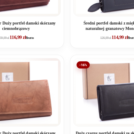
 Duży portfel damski skórzany
Średni portfel damski z mię
ciemnobrązowy
naturalnej granatowy Mo
116,99
zł
114,99
zł
39,99
zł
Brutto
126,99
zł
Brut
-16%
 Duży portfel damski skórzany
Duży czarny portfel damski ze s