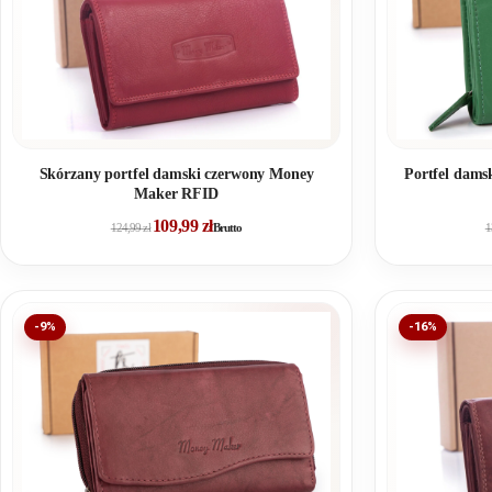
Skórzany portfel damski czerwony Money
Portfel dams
Maker RFID
109,99
zł
124,99
zł
Brutto
1
-9%
-16%