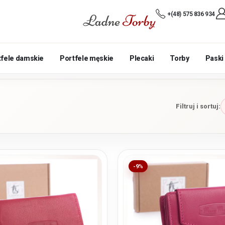
+(48) 575 836 934
tfele damskie
Portfele męskie
Plecaki
Torby
Paski
Filtruj i sortuj:
-9%