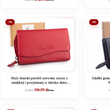
-9%
-9%
Duży damski portfel czerwony uszyty z
Gładki gran
miękkiej i przyjemnej w dotyku skóry
naturalnej RFID
106,99
zł
117,99
zł
Brutto
1