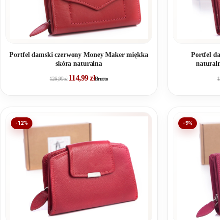
Portfel damski czerwony Money Maker miękka
Portfel d
skóra naturalna
natural
114,99
zł
126,99
zł
Brutto
1
-12%
-9%