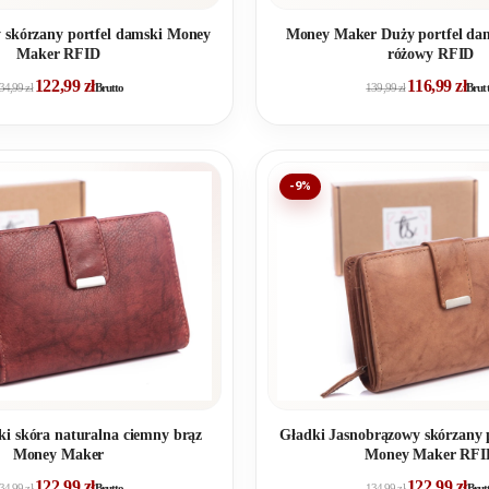
 skórzany portfel damski Money
Money Maker Duży portfel dam
Maker RFID
różowy RFID
122,99
zł
116,99
zł
34,99
zł
Brutto
139,99
zł
Brut
-9%
ki skóra naturalna ciemny brąz
Gładki Jasnobrązowy skórzany 
Money Maker
Money Maker RFI
122,99
zł
122,99
zł
34,99
zł
Brutto
134,99
zł
Brut