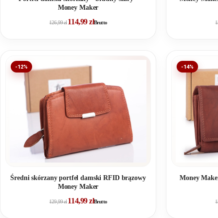
Money Maker
114,99
zł
126,99
zł
Brutto
1
-12%
-14%
Średni skórzany portfel damski RFID brązowy
Money Maker
Money Maker
114,99
zł
129,99
zł
Brutto
1