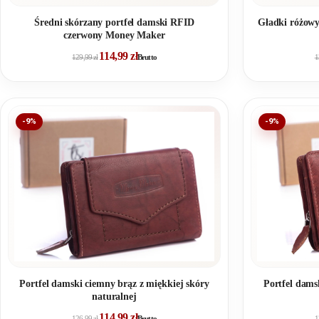
Średni skórzany portfel damski RFID
Gładki różowy
czerwony Money Maker
114,99
zł
129,99
zł
Brutto
1
-9%
-9%
Portfel damski ciemny brąz z miękkiej skóry
Portfel dams
naturalnej
114,99
zł
126,99
zł
Brutto
1