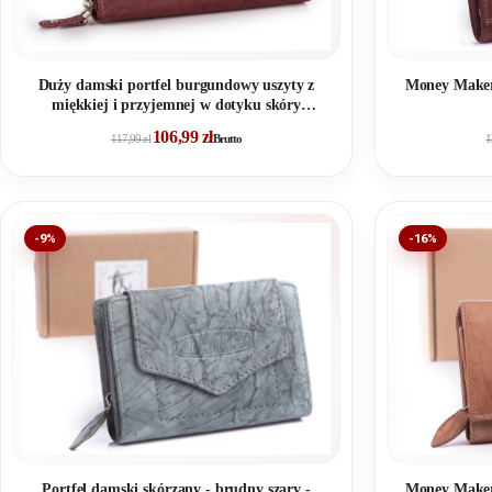
Duży damski portfel burgundowy uszyty z
Money Maker
miękkiej i przyjemnej w dotyku skóry
naturalnej RFID
106,99
zł
117,99
zł
Brutto
1
-9%
-16%
Portfel damski skórzany - brudny szary -
Money Maker