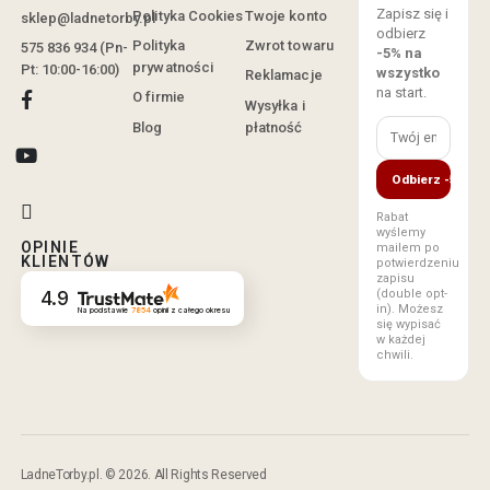
Zapisz się i
Polityka Cookies
Twoje konto
sklep@ladnetorby.pl
odbierz
Polityka
Zwrot towaru
575 836 934 (Pn-
-5% na
prywatności
Pt: 10:00-16:00)
wszystko
Reklamacje
na start.
O firmie
Wysyłka i
Blog
płatność
Odbierz -5%
Rabat
wyślemy
OPINIE
mailem po
KLIENTÓW
potwierdzeniu
zapisu
(double opt-
4.9
in). Możesz
Na podstawie
7854
opinii
z całego okresu
się wypisać
w każdej
chwili.
LadneTorby.pl. © 2026. All Rights Reserved