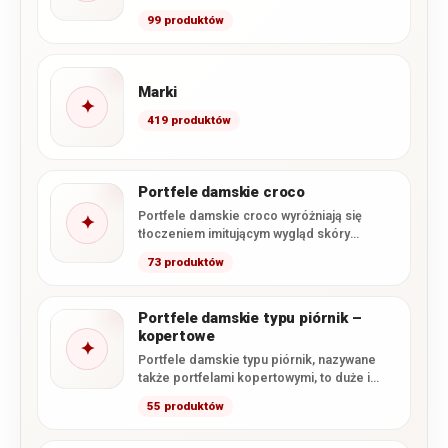
specjalnie z naszej oferty. Zawarliśmy tutaj
99 produktów
wszystkie dostępne u…
Marki
✦
419 produktów
Portfele damskie croco
Portfele damskie croco wyróżniają się
✦
tłoczeniem imitującym wygląd skóry
krokodyla oraz efektownym, często
73 produktów
lakierowanym wykończeniem. W…
Portfele damskie typu piórnik –
kopertowe
✦
Portfele damskie typu piórnik, nazywane
także portfelami kopertowymi, to duże i
pojemne modele, których głównym
55 produktów
zapięciem…