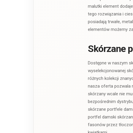
malutki element dodaje 
tego rozwiązania i ci
posiadają trwałe, meta
elementów możemy zape
Skórzane 
Dostępne w naszym skle
wyselekcjonowanej skór
różnych kolekcji znany
nasza oferta pozwala n
skórzany wcale nie mu
bezpośrednim dystryb
skórzane portfele dams
portfel damski skórzan
fasonów przez tłoczone
kwiatkami.