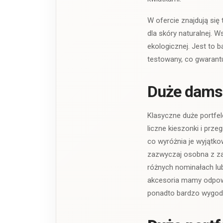
W ofercie znajdują się
dla skóry naturalnej. 
ekologicznej. Jest to 
testowany, co gwarant
Duże damsk
Klasyczne duże portfe
liczne kieszonki i prze
co wyróżnia je wyjątk
zazwyczaj osobna z za
różnych nominałach lub
akcesoria mamy odpowi
ponadto bardzo wygodni