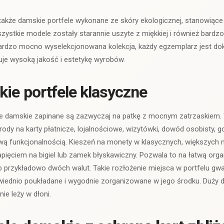
 także damskie portfele wykonane ze skóry ekologicznej, stanowiące
Wszystkie modele zostały starannie uszyte z miękkiej i również bardz
bardzo mocno wyselekcjonowana kolekcja, każdy egzemplarz jest do
uje wysoką jakość i estetykę wyrobów.
ie portfele klasyczne
le damskie zapinane są zazwyczaj na patkę z mocnym zatrzaskiem. 
grody na karty płatnicze, lojalnościowe, wizytówki, dowód osobisty, 
ową funkcjonalnością. Kieszeń na monety w klasycznych, większych 
pięciem na bigiel lub zamek błyskawiczny. Pozwala to na łatwą org
 przykładowo dwóch walut. Takie rozłożenie miejsca w portfelu gwa
ednio poukładane i wygodnie zorganizowane w jego środku. Duży d
e leży w dłoni.