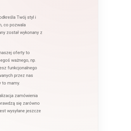
odkreśla Twój styl i
h, co pozwala
zany został wykonany z
naszej oferty to
zegoś ważnego, np.
jesz funkcjonalnego
awanych przez nas
y to mamy.
alizacja zamówienia
sprawdzą się zarówno
jest wysyłane jeszcze