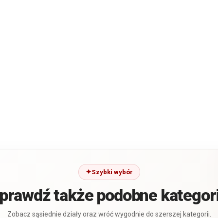
Szybki wybór
prawdź także podobne kategor
Zobacz sąsiednie działy oraz wróć wygodnie do szerszej kategorii.