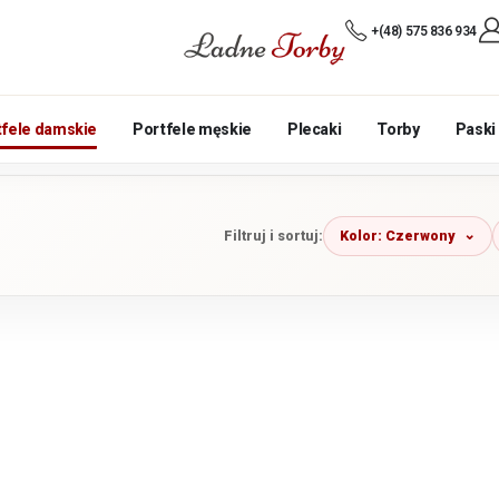
+(48) 575 836 934
tfele damskie
Portfele męskie
Plecaki
Torby
Paski
Kolor: Czerwony
Filtruj i sortuj: