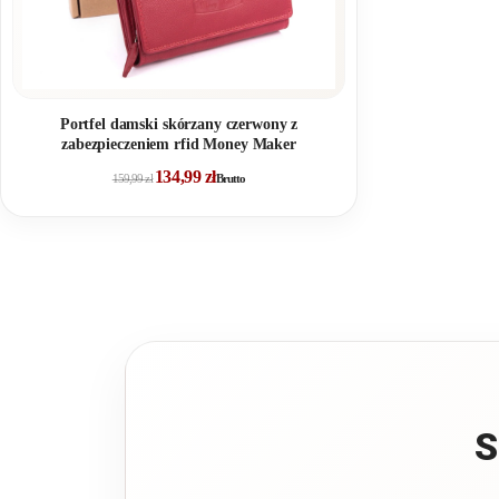
Portfel damski skórzany czerwony z
zabezpieczeniem rfid Money Maker
134,99
zł
159,99
zł
Brutto
S