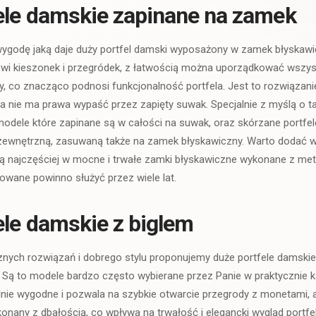
ele damskie zapinane na zamek
wygodę jaką daje duży portfel damski wyposażony w zamek błyskawic
i kieszonek i przegródek, z łatwością można uporządkować wszys
y, co znacząco podnosi funkcjonalność portfela. Jest to rozwiązan
 nie ma prawa wypaść przez zapięty suwak. Specjalnie z myślą o 
modele które zapinane są w całości na suwak, oraz skórzane portf
, zewnętrzną, zasuwaną także na zamek błyskawiczny. Warto dodać w
 najczęściej w mocne i trwałe zamki błyskawiczne wykonane z meta
wane powinno służyć przez wiele lat.
ele damskie z biglem
cznych rozwiązań i dobrego stylu proponujemy duże portfele damsk
 Są to modele bardzo często wybierane przez Panie w praktycznie 
nalnie wygodne i pozwala na szybkie otwarcie przegrody z monetami, 
onany z dbałością, co wpływa na trwałość i elegancki wygląd portfe