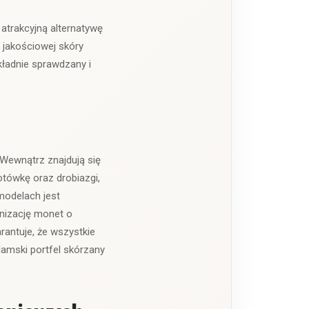
 atrakcyjną alternatywę
o jakościowej skóry
kładnie sprawdzany i
Wewnątrz znajdują się
gotówkę oraz drobiazgi,
modelach jest
anizację monet o
rantuje, że wszystkie
amski portfel skórzany