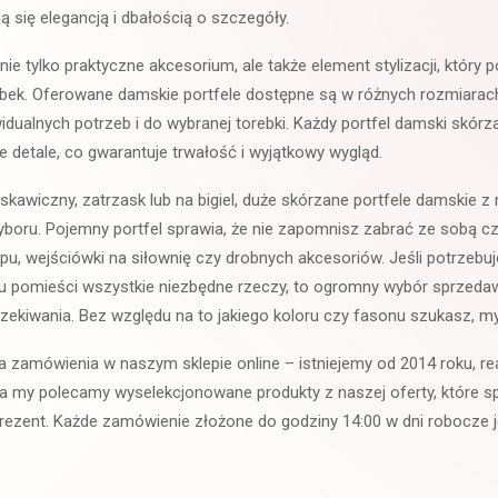
ją się elegancją i dbałością o szczegóły.
nie tylko praktyczne akcesorium, ale także element stylizacji, który p
ebek. Oferowane damskie portfele dostępne są w różnych rozmiarac
dualnych potrzeb i do wybranej torebki. Każdy portfel damski skór
e detale, co gwarantuje trwałość i wyjątkowy wygląd.
kawiczny, zatrzask lub na bigiel, duże skórzane portfele damskie z 
yboru. Pojemny portfel sprawia, że nie zapomnisz zabrać ze sobą c
epu, wejściówki na siłownię czy drobnych akcesoriów. Jeśli potrzebu
rudu pomieści wszystkie niezbędne rzeczy, to ogromny wybór sprzed
zekiwania. Bez względu na to jakiego koloru czy fasonu szukasz, m
 zamówienia w naszym sklepie online – istniejemy od 2014 roku, re
, a my polecamy wyselekcjonowane produkty z naszej oferty, które 
o prezent. Każde zamówienie złożone do godziny 14:00 w dni robocze 