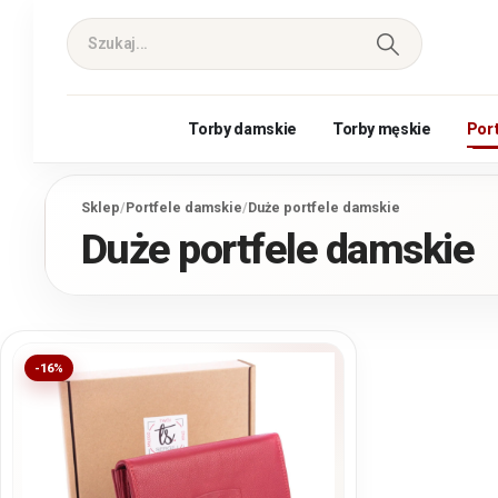
Torby damskie
Torby męskie
Por
Sklep
/
Portfele damskie
/
Duże portfele damskie
Duże portfele damskie
-16%