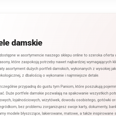
ele damskie
 dostępne w asortymencie naszego sklepu online to szeroka oferta
fasony, które zaspokoją potrzeby nawet najbardziej wymagających kl
aty asortyment dużych portfeli damskich, wykonanych z wysokiej jako
ekologicznej, z dbałością o wykonanie i najmniejsze detale.
szczególnie przypadną do gustu tym Paniom, które poszukują pojemn
zać. Duże portfele damskie pozwalają na spakowanie wszystkich pot
ytowych, lojalnościowych, wizytówek, dowodu osobistego, gotówki or
egródkom, bez problemu zorganizujesz swoje karty, dokumenty, bankno
amy modele błyszczące, lakierowane, matowe, a także inspirowane s