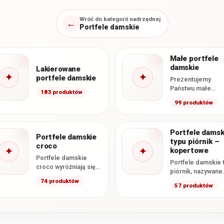
Wróć do kategorii nadrzędnej
←
Portfele damskie
Małe portfele
damskie
Lakierowane
✦
✦
portfele damskie
Prezentujemy
Państwu małe
183 produktów
portfele damskie
99 produktów
które
wyselekcjonowali
specjalnie z nasze
Portfele damsk
oferty. Zawarliśmy
Portfele damskie
typu piórnik –
tutaj wszystkie
croco
✦
✦
kopertowe
dostępne u…
Portfele damskie
Portfele damskie 
croco wyróżniają się
piórnik, nazywane
tłoczeniem imitującym
także portfelami
74 produktów
wygląd skóry
57 produktów
kopertowymi, to d
krokodyla oraz
i pojemne modele
efektownym, często
których głównym
lakierowanym
zapięciem…
wykończeniem. W…