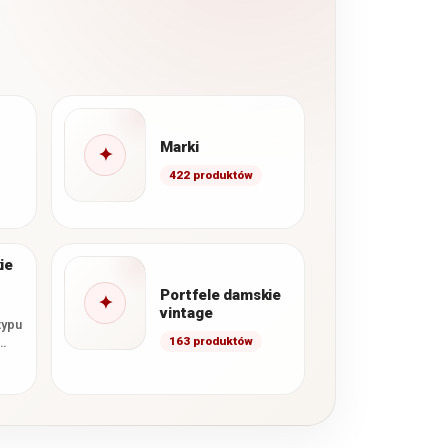
Marki
✦
422 produktów
śmy
j
ie
Portfele damskie
✦
vintage
typu
163 produktów
uże
,