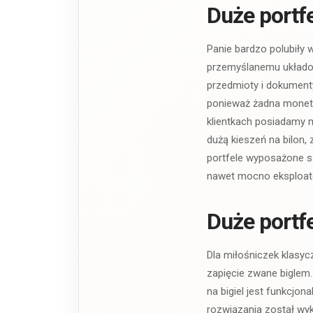
Duże portf
Panie bardzo polubiły 
przemyślanemu układow
przedmioty i dokument
ponieważ żadna moneta
klientkach posiadamy 
dużą kieszeń na bilon
portfele wyposażone są
nawet mocno eksploato
Duże portf
Dla miłośniczek klasy
zapięcie zwane biglem.
na bigiel jest funkcjo
rozwiązania został wyk