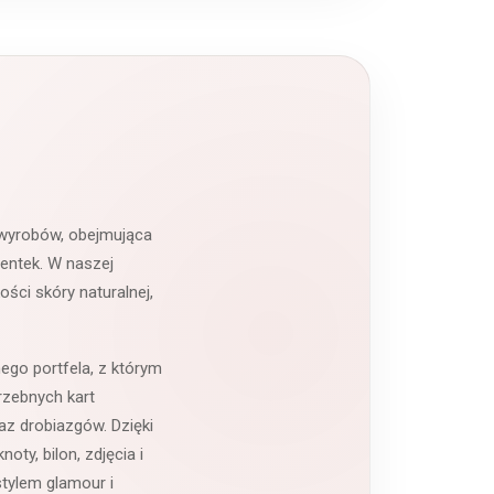
 wyrobów, obejmująca
ientek. W naszej
ści skóry naturalnej,
ego portfela, z którym
rzebnych kart
az drobiazgów. Dzięki
ty, bilon, zdjęcia i
tylem glamour i