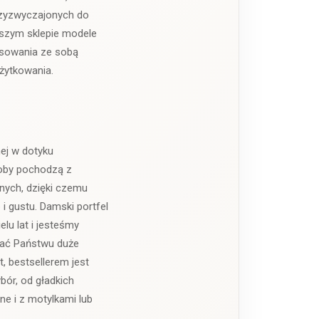
przyzwyczajonych do
aszym sklepie modele
pasowania ze sobą
żytkowania.
ej w dotyku
roby pochodzą z
nnych, dzięki czemu
i gustu. Damski portfel
u lat i jesteśmy
wać Państwu duże
, bestsellerem jest
bór, od gładkich
e i z motylkami lub