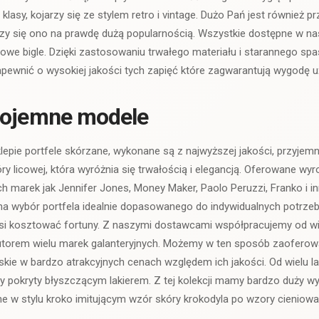
klasy, kojarzy się ze stylem retro i vintage. Dużo Pań jest również 
eszy się ono na prawdę dużą popularnością. Wszystkie dostępne w n
lowe bigle. Dzięki zastosowaniu trwałego materiału i starannego s
wnić o wysokiej jakości tych zapięć które zagwarantują wygodę u
pojemne modele
pie portfele skórzane, wykonane są z najwyższej jakości, przyjemn
y licowej, która wyróżnia się trwałością i elegancją. Oferowane wy
ch marek jak Jennifer Jones, Money Maker, Paolo Peruzzi, Franko i i
a wybór portfela idealnie dopasowanego do indywidualnych potrzeb 
si kosztować fortuny. Z naszymi dostawcami współpracujemy od wiel
utorem wielu marek galanteryjnych. Możemy w ten sposób zaofero
kie w bardzo atrakcyjnych cenach względem ich jakości. Od wielu lat
y pokryty błyszczącym lakierem. Z tej kolekcji mamy bardzo duży wy
 w stylu kroko imitującym wzór skóry krokodyla po wzory cieniowan