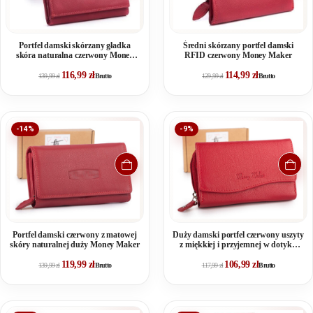
Portfel damski skórzany gładka
Średni skórzany portfel damski
skóra naturalna czerwony Money
RFID czerwony Money Maker
Maker
116,99
zł
114,99
zł
139,99
zł
Brutto
129,99
zł
Brutto
-14%
-9%
Portfel damski czerwony z matowej
Duży damski portfel czerwony uszyty
skóry naturalnej duży Money Maker
z miękkiej i przyjemnej w dotyku
skóry naturalnej RFID
119,99
zł
106,99
zł
139,99
zł
Brutto
117,99
zł
Brutto