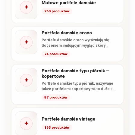
Matowe portfele damskie
✦
260 produktów
Portfele damskie croco
Portfele damskie croco wyróżniają się
✦
tłoczeniem imitującym wygląd skóry
krokodyla oraz efektownym, często
74 produktów
lakierowanym wykończeniem. W…
Portfele damskie typu piórnik –
kopertowe
✦
Portfele damskie typu piórnik, nazywane
także portfelami kopertowymi, to duże i
pojemne modele, których głównym
57 produktów
zapięciem…
Portfele damskie vintage
✦
163 produktów