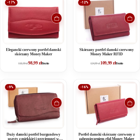
-17%
-12%
Elegancki czerwony portfel damski
Skórzany portfel damski czerwony
skórzany Money Maker
Money Maker RFID
98,99
zł
109,99
zł
118,99
zł
Brutto
124,99
zł
Brutto
-9%
-16%
Duży damski portfel burgundowy
Portfel damski skórzany czerwony z
uszyty z miękkiej i przyjemnej w
zabezpieczeniem rfid Money Maker