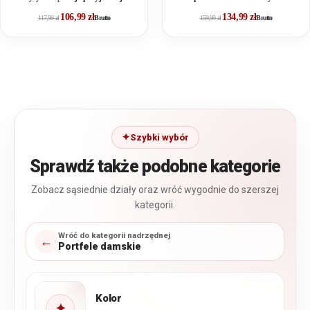
dotyku skóry naturalnej RFID
106,99
zł
134,99
zł
117,99
zł
Brutto
159,99
zł
Brutto
Szybki wybór
Sprawdź także podobne kategorie
Zobacz sąsiednie działy oraz wróć wygodnie do szerszej
kategorii.
Wróć do kategorii nadrzędnej
←
Portfele damskie
Kolor
✦