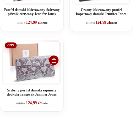
Portfel damski lakierowany skórzany
Czarny lakierowany portfel
piórnik czerwony Jennifer Jones
kopertowy damski Jennifer Jones
124,99
zł
124,99
zł
154,99
zł
Brutto
154,99
zł
Brutto
-19%
Srebrny portfel damski zapinany
dookoła na suwak Jennifer Jones
124,99
zł
154,99
zł
Brutto