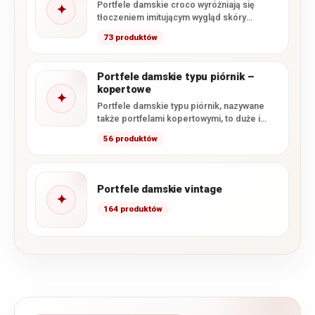
Portfele damskie croco wyróżniają się
✦
tłoczeniem imitującym wygląd skóry
krokodyla oraz efektownym, często
73 produktów
lakierowanym wykończeniem. W…
Portfele damskie typu piórnik –
kopertowe
✦
Portfele damskie typu piórnik, nazywane
także portfelami kopertowymi, to duże i
pojemne modele, których głównym
56 produktów
zapięciem…
Portfele damskie vintage
✦
164 produktów