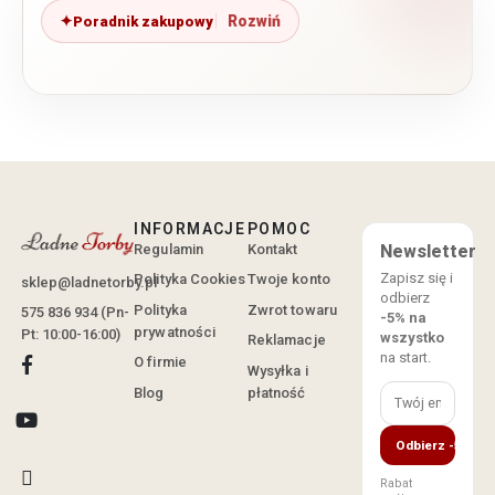
Poradnik zakupowy
INFORMACJE
POMOC
Regulamin
Kontakt
Newsletter
Zapisz się i
Polityka Cookies
Twoje konto
sklep@ladnetorby.pl
odbierz
Polityka
Zwrot towaru
575 836 934 (Pn-
-5% na
prywatności
Pt: 10:00-16:00)
wszystko
Reklamacje
na start.
O firmie
Wysyłka i
Blog
płatność
Odbierz -5%
Rabat