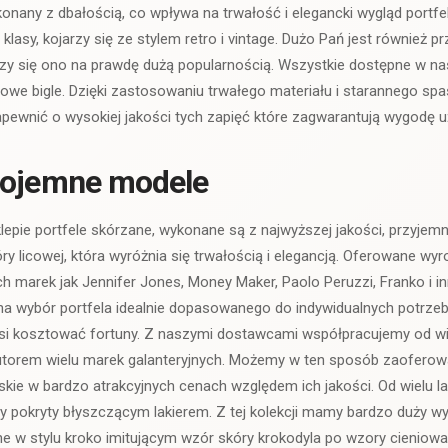
onany z dbałością, co wpływa na trwałość i elegancki wygląd portfe
klasy, kojarzy się ze stylem retro i vintage. Dużo Pań jest również 
eszy się ono na prawdę dużą popularnością. Wszystkie dostępne w n
lowe bigle. Dzięki zastosowaniu trwałego materiału i starannego s
wnić o wysokiej jakości tych zapięć które zagwarantują wygodę u
pojemne modele
pie portfele skórzane, wykonane są z najwyższej jakości, przyjemn
y licowej, która wyróżnia się trwałością i elegancją. Oferowane wy
ch marek jak Jennifer Jones, Money Maker, Paolo Peruzzi, Franko i i
a wybór portfela idealnie dopasowanego do indywidualnych potrzeb 
si kosztować fortuny. Z naszymi dostawcami współpracujemy od wiel
utorem wielu marek galanteryjnych. Możemy w ten sposób zaofero
kie w bardzo atrakcyjnych cenach względem ich jakości. Od wielu lat
y pokryty błyszczącym lakierem. Z tej kolekcji mamy bardzo duży wy
 w stylu kroko imitującym wzór skóry krokodyla po wzory cieniowan