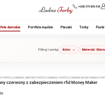
+(48) 575 836 934
tfele damskie
Portfele męskie
Plecaki
Torby
Paski
Kolor
Materiał: Skóra
Filtruj i sortuj:
E PORTFELE DAMSKIE
,
MATOWE PORTFELE DAMSKIE
,
PORTFELE DAMSKIE MONEY MAKER
,
PORT
zany czerwony z zabezpieczeniem rfid Money Maker
to