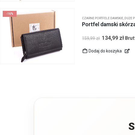
-16%
CZARNE PORTFELE DAMSKIE
,
DUŻE P
Portfel damski skórz
134,99
zł
Brut
159,99
zł
Dodaj do koszyka
S