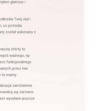
tylem glamour i
odkreśla Twój styl i
h, co pozwala
zany został wykonany z
naszej oferty to
zegoś ważnego, np.
jesz funkcjonalnego
awanych przez nas
y to mamy.
alizacja zamówienia
sprawdzą się zarówno
jest wysyłane jeszcze