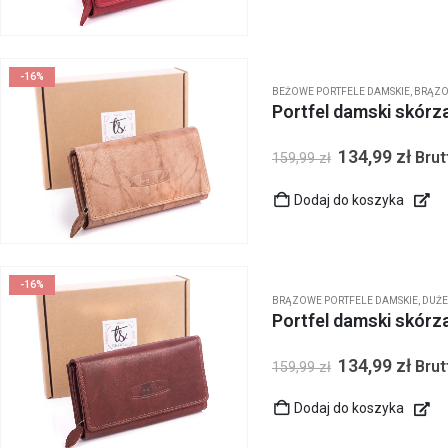
-16%
BEŻOWE PORTFELE DAMSKIE
,
BRĄZO
Portfel damski skór
134,99
zł
Brut
159,99
zł
Dodaj do koszyka
-16%
BRĄZOWE PORTFELE DAMSKIE
,
DUŻE
Portfel damski skór
134,99
zł
Brut
159,99
zł
Dodaj do koszyka