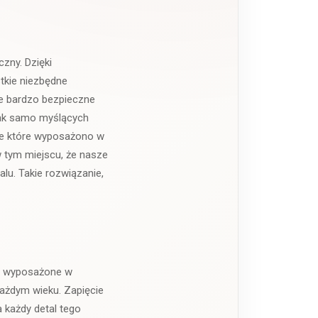
zny. Dzięki
tkie niezbędne
ie bardzo bezpieczne
tak samo myślących
ele które wyposażono w
 tym miejscu, że nasze
lu. Takie rozwiązanie,
ie wyposażone w
każdym wieku. Zapięcie
a każdy detal tego