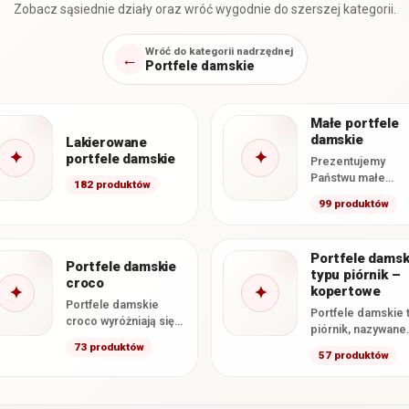
Zobacz sąsiednie działy oraz wróć wygodnie do szerszej kategorii.
Wróć do kategorii nadrzędnej
←
Portfele damskie
Małe portfele
damskie
Lakierowane
✦
✦
portfele damskie
Prezentujemy
Państwu małe
182 produktów
portfele damskie
99 produktów
które
wyselekcjonowali
specjalnie z nasze
Portfele damsk
oferty. Zawarliśmy
Portfele damskie
typu piórnik –
tutaj wszystkie
croco
✦
✦
kopertowe
dostępne u…
Portfele damskie
Portfele damskie 
croco wyróżniają się
piórnik, nazywane
tłoczeniem imitującym
także portfelami
73 produktów
wygląd skóry
57 produktów
kopertowymi, to d
krokodyla oraz
i pojemne modele
efektownym, często
których głównym
lakierowanym