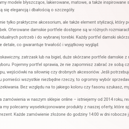
amy modele błyszczące, lakierowane, matowe, a także inspirowane s
ją się elegancją i dbałością o szczegóły.
nie tylko praktyczne akcesorium, ale także element stylizacji, który p
ebek. Oferowane damskie portfele dostępne są w różnych rozmiarac
dualnych potrzeb i do wybranej torebki. Każdy portfel damski skór
e detale, co gwarantuje trwałość i wyjątkowy wygląd.
kawiczny, zatrzask lub na bigiel, duże skórzane portfele damskie z 
yboru. Pojemny portfel sprawia, że nie zapomnisz zabrać ze sobą c
epu, wejściówki na siłownię czy drobnych akcesoriów. Jeśli potrzebu
rudu pomieści wszystkie niezbędne rzeczy, to ogromny wybór sprzed
zekiwania. Bez względu na to jakiego koloru czy fasonu szukasz, m
 zamówienia w naszym sklepie online – istniejemy od 2014 roku, re
, a my polecamy wyselekcjonowane produkty z naszej oferty, które 
o prezent. Każde zamówienie złożone do godziny 14:00 w dni robocze 