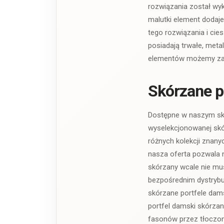
rozwiązania został wyk
malutki element dodaje 
tego rozwiązania i ci
posiadają trwałe, meta
elementów możemy zape
Skórzane 
Dostępne w naszym skle
wyselekcjonowanej skór
różnych kolekcji znany
nasza oferta pozwala n
skórzany wcale nie mu
bezpośrednim dystryb
skórzane portfele dams
portfel damski skórzan
fasonów przez tłoczone