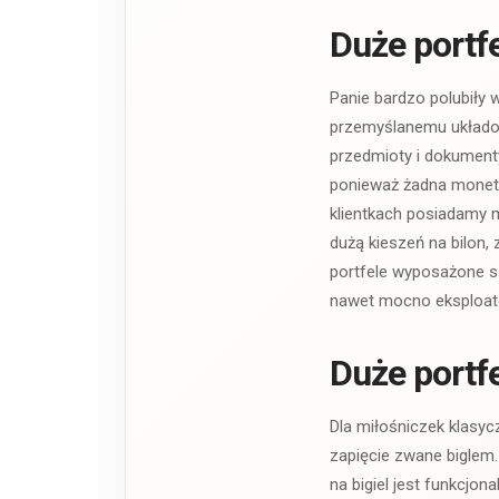
Duże portf
Panie bardzo polubiły 
przemyślanemu układow
przedmioty i dokument
ponieważ żadna moneta
klientkach posiadamy 
dużą kieszeń na bilon
portfele wyposażone są
nawet mocno eksploato
Duże portf
Dla miłośniczek klasy
zapięcie zwane biglem.
na bigiel jest funkcjo