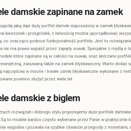
ele damskie zapinane na zamek
wygodę jaką daje duży portfel damski wyposażony w zamek błyskawic
i kieszonek i przegródek, z łatwością można uporządkować wszys
y, co znacząco podnosi funkcjonalność portfela. Jest to rozwiązan
 nie ma prawa wypaść przez zapięty suwak. Specjalnie z myślą o 
modele które zapinane są w całości na suwak, oraz skórzane portf
, zewnętrzną, zasuwaną także na zamek błyskawiczny. Warto dodać w
 najczęściej w mocne i trwałe zamki błyskawiczne wykonane z meta
wane powinno służyć przez wiele lat.
ele damskie z biglem
cznych rozwiązań i dobrego stylu proponujemy duże portfele damsk
 Są to modele bardzo często wybierane przez Panie w praktycznie 
nalnie wygodne i pozwala na szybkie otwarcie przegrody z monetami, 