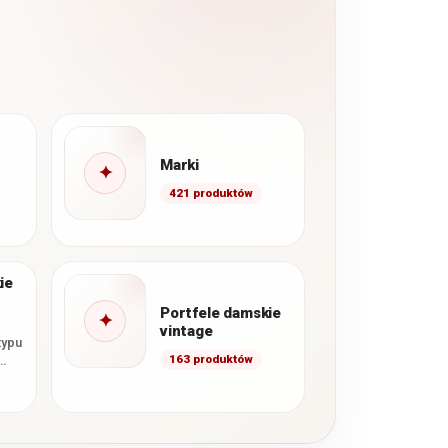
Marki
✦
421 produktów
śmy
j
ie
Portfele damskie
✦
vintage
typu
163 produktów
uże
,