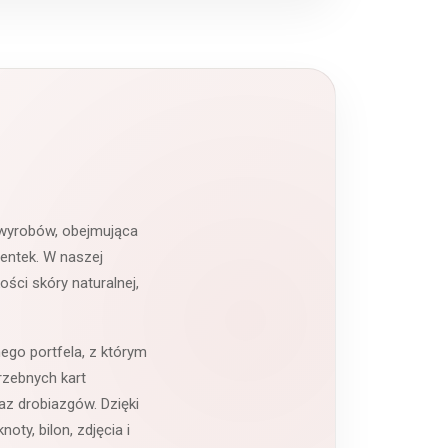
 wyrobów, obejmująca
ientek. W naszej
ści skóry naturalnej,
ego portfela, z którym
rzebnych kart
az drobiazgów. Dzięki
ty, bilon, zdjęcia i