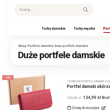
Torby damskie
Torby męskie
Por
Sklep
/
Portfele damskie
/
Duże portfele damskie
Duże portfele damskie
-16%
CZERWONE PORTFELE DAMSKIE
,
DUŻ
Portfel damski skór
134,99
zł
Brut
159,99
zł
Dodaj do koszyka