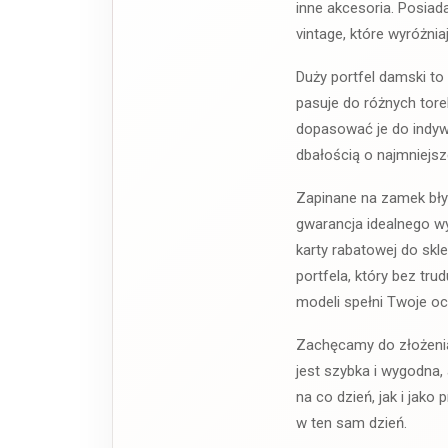
inne akcesoria. Posiad
vintage, które wyróżnia
Duży portfel damski to 
pasuje do różnych tor
dopasować je do indywi
dbałością o najmniejsz
Zapinane na zamek błys
gwarancja idealnego w
karty rabatowej do skl
portfela, który bez t
modeli spełni Twoje oc
Zachęcamy do złożenia
jest szybka i wygodna
na co dzień, jak i jak
w ten sam dzień.