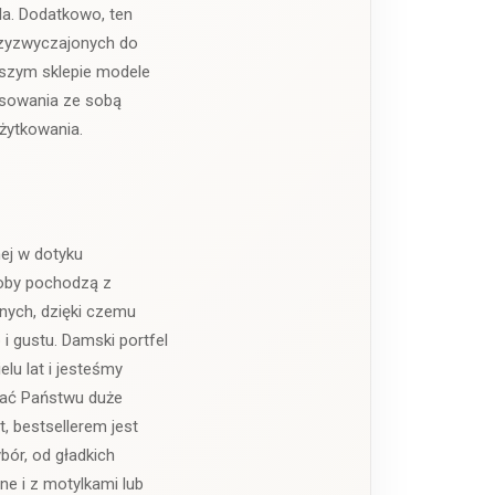
la. Dodatkowo, ten
przyzwyczajonych do
aszym sklepie modele
pasowania ze sobą
żytkowania.
ej w dotyku
roby pochodzą z
nnych, dzięki czemu
i gustu. Damski portfel
u lat i jesteśmy
wać Państwu duże
, bestsellerem jest
bór, od gładkich
e i z motylkami lub