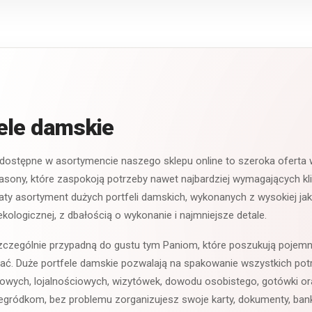
zapięciem…
wykończeniem. W…
ele damskie
 dostępne w asortymencie naszego sklepu online to szeroka oferta
fasony, które zaspokoją potrzeby nawet najbardziej wymagających kl
aty asortyment dużych portfeli damskich, wykonanych z wysokiej jako
ekologicznej, z dbałością o wykonanie i najmniejsze detale.
szczególnie przypadną do gustu tym Paniom, które poszukują pojemn
zać. Duże portfele damskie pozwalają na spakowanie wszystkich pot
ytowych, lojalnościowych, wizytówek, dowodu osobistego, gotówki or
egródkom, bez problemu zorganizujesz swoje karty, dokumenty, bankno