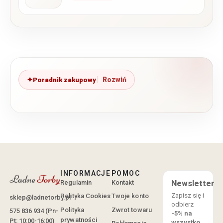
Poradnik zakupowy
INFORMACJE
POMOC
Regulamin
Kontakt
Newsletter
Zapisz się i
Polityka Cookies
Twoje konto
sklep@ladnetorby.pl
odbierz
Polityka
Zwrot towaru
575 836 934 (Pn-
-5% na
prywatności
Pt: 10:00-16:00)
wszystko