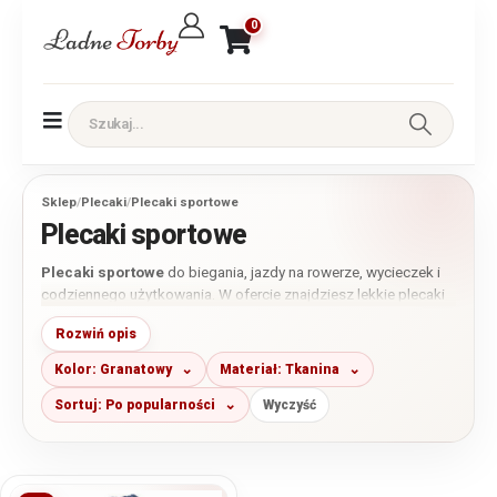
0
Sklep
/
Plecaki
/
Plecaki sportowe
Plecaki sportowe
Plecaki sportowe
do biegania, jazdy na rowerze, wycieczek i
codziennego użytkowania. W ofercie znajdziesz lekkie plecaki
na jedno lub dwa ramiona, modele rowerowe, trekkingowe,
Rozwiń opis
wielokomorowe, wojskowe, turystyczne oraz wybrane plecaki
wodoodporne. Dostępne są zarówno małe konstrukcje na
Kolor: Granatowy
Materiał: Tkanina
najpotrzebniejsze drobiazgi, jak i pojemne modele na dłuższe
wyprawy, do szkoły, pracy lub podróży.
Sortuj: Po popularności
Wyczyść