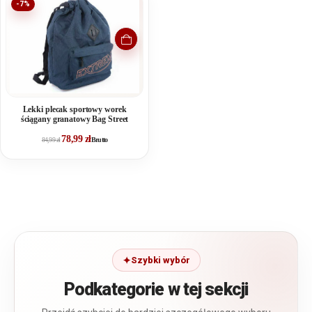
-7%
Lekki plecak sportowy worek
ściągany granatowy Bag Street
78,99
zł
84,99
zł
Brutto
Szybki wybór
Podkategorie w tej sekcji