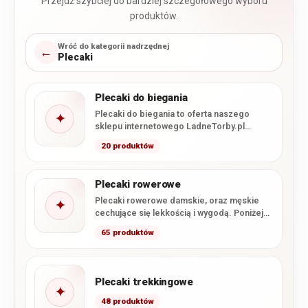
Przejdź szybciej do bardziej szczegółowego wyboru
produktów.
Wróć do kategorii nadrzędnej
←
Plecaki
Plecaki do biegania
Plecaki do biegania to oferta naszego
✦
sklepu internetowego LadneTorby.pl
zawierające najlżejsze modele. Lekkość to
20 produktów
najważniejszy parametr…
Plecaki rowerowe
Plecaki rowerowe damskie, oraz męskie
✦
cechujące się lekkością i wygodą. Poniżej
przedstawiamy wszystkie modele z tej…
65 produktów
Plecaki trekkingowe
✦
48 produktów