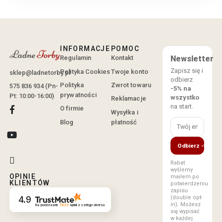
INFORMACJE
POMOC
Regulamin
Kontakt
Newsletter
Zapisz się i
Polityka Cookies
Twoje konto
sklep@ladnetorby.pl
odbierz
Polityka
Zwrot towaru
575 836 934 (Pn-
-5% na
prywatności
Pt: 10:00-16:00)
wszystko
Reklamacje
na start.
O firmie
Wysyłka i
Blog
płatność
Odbierz -5%
Rabat
wyślemy
OPINIE
mailem po
KLIENTÓW
potwierdzeniu
zapisu
(double opt-
4.9
in). Możesz
Na podstawie
7833
opinii
z całego okresu
się wypisać
w każdej