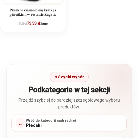
Plecak w czarno-białą kratkę z
piórnikiem w zestawie Zagatto
79,99
zł
97,99
zł
Brutto
Szybki wybór
Podkategorie w tej sekcji
Przejdź szybciej do bardziej szczegółowego wyboru
produktów.
Wróć do kategorii nadrzędnej
←
Plecaki