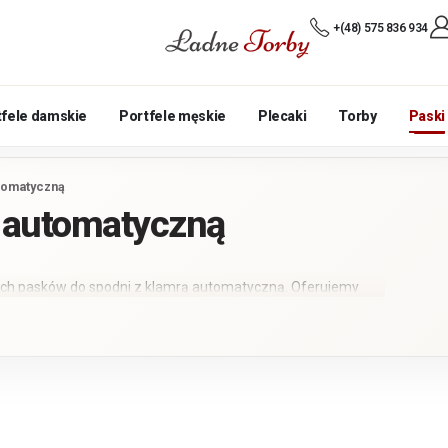
+(48) 575 836 934
tfele damskie
Portfele męskie
Plecaki
Torby
Paski
utomatyczną
ą automatyczną
ych pasków do spodni z klamrą automatyczną. Oferujemy
ą idealnym dodatkiem do każdej męskiej stylizacji. Paski
asze paski są wykonane z najwyższej jakości taśm
rzymałe, ale również odporne na brud i wilgoć. Metalowa
 doskonałe dopasowanie. Dostępne w wielu kolorach i
o idealny wybór dla każdego mężczyzny, który ceni sobie
 jakością i stylem pasków SERGEJ!