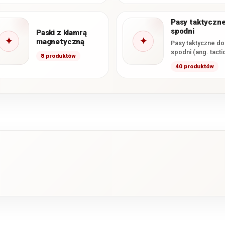
praktycznych pasków
męskich, które
Pasy taktyczne
dostępne są w…
spodni
Paski z klamrą
✦
✦
magnetyczną
Pasy taktyczne do
spodni (ang. tacti
8 produktów
belt) to produkty
40 produktów
profesjonalne, kt
gwarantują wygod
przenoszenie róż
przedmiotów…