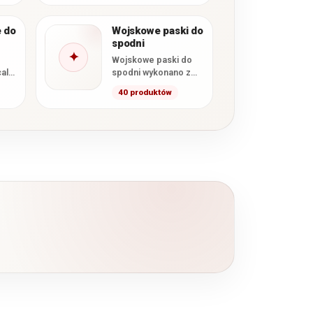
 do
Wojskowe paski do
spodni
✦
Wojskowe paski do
cal
spodni wykonano z
mocnych i najbardziej
40 produktów
óre
trwałych materiałów
ne
aby były jak
nych
najbardziej
wytrzymałe…