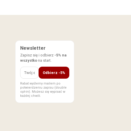
Newsletter
Zapisz się i odbierz
-5% na
wszystko
na start.
Odbierz -5%
Rabat wyślemy mailem po
potwierdzeniu zapisu (double
opt-in). Możesz się wypisać w
każdej chwili.