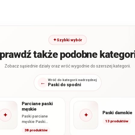
Szybki wybór
prawdź także podobne kategor
Zobacz sąsiednie działy oraz wróć wygodnie do szerszej kategorii.
Wróć do kategorii nadrzędnej
←
Paski do spodni
Parciane paski
męskie
Paski damskie
✦
✦
Paski parciane
13 produktów
męskie Paski
parciane to jedne z
38 produktów
najbardziej