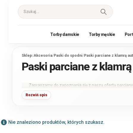
Torby damskie
Torby męskie
Por
Sklep
/
Akcesoria
/
Paski do spodni
/
Paski parciane z klamrą a
Paski parciane z klamr
Zapraszamy do zapoznania się z naszą ofertą parcian
szeroki wybór stylowych i wytrzymałych pasków, które s
Rozwiń opis
pasują do spodni sportowych, jeansów i eleganckich. N
polipropylenowych i nylonowych, które są nie tylko wyt
klamra automatyczna gwarantuje łatwość użytkowania i
wzorach, nasze paski parciane z klamrą automatyczną t
Nie znaleziono produktów, których szukasz.
styl i funkcjonalność. Kup teraz i ciesz się niezrównaną