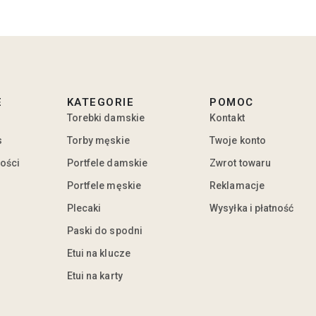
E
KATEGORIE
POMOC
Torebki damskie
Kontakt
s
Torby męskie
Twoje konto
ności
Portfele damskie
Zwrot towaru
Portfele męskie
Reklamacje
Plecaki
Wysyłka i płatność
Paski do spodni
Etui na klucze
Etui na karty