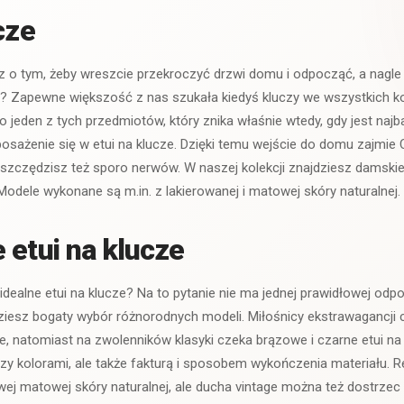
cze
 o tym, żeby wreszcie przekroczyć drzwi domu i odpocząć, a nagle o
? Zapewne większość z nas szukała kiedyś kluczy we wszystkich k
 jeden z tych przedmiotów, który znika właśnie wtedy, gdy jest najba
sażenie się w etui na klucze. Dzięki temu wejście do domu zajmie C
szczędzisz też sporo nerwów. W naszej kolekcji znajdziesz damskie 
 Modele wykonane są m.in. z lakierowanej i matowej skóry naturalnej.
 etui na klucze
dealne etui na klucze? Na to pytanie nie ma jednej prawidłowej odpo
dziesz bogaty wybór różnorodnych modeli. Miłośnicy ekstrawagancji 
e, natomiast na zwolenników klasyki czeka brązowe i czarne etui na
dzy kolorami, ale także fakturą i sposobem wykończenia materiału. Re
wej matowej skóry naturalnej, ale ducha vintage można też dostrz