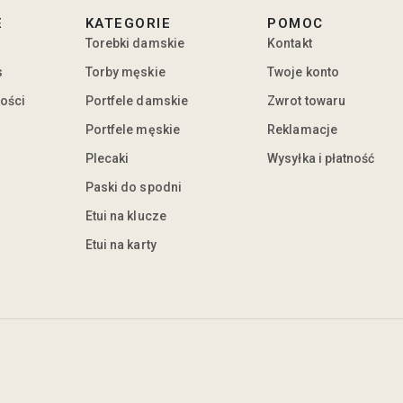
E
KATEGORIE
POMOC
Torebki damskie
Kontakt
s
Torby męskie
Twoje konto
ności
Portfele damskie
Zwrot towaru
Portfele męskie
Reklamacje
Plecaki
Wysyłka i płatność
Paski do spodni
Etui na klucze
Etui na karty