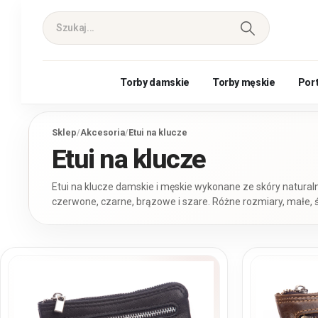
Torby damskie
Torby męskie
Por
Sklep
/
Akcesoria
/
Etui na klucze
Etui na klucze
Etui na klucze damskie i męskie wykonane ze skóry naturaln
czerwone, czarne, brązowe i szare. Różne rozmiary, małe, 