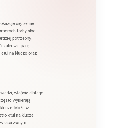
kazuje się, że nie
omorach torby albo
rdziej potrzebny.
i zaledwie parę
etui na klucze oraz
wiedzi, właśnie dlatego
często wybierają
 klucze. Możesz
tro etui na klucze
ec w czerwonym