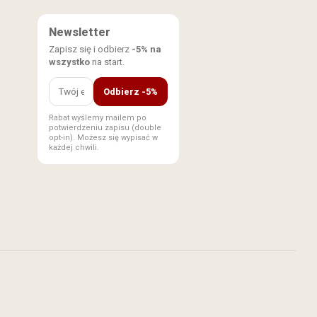
Newsletter
Zapisz się i odbierz
-5% na
wszystko
na start.
Odbierz -5%
Rabat wyślemy mailem po
potwierdzeniu zapisu (double
opt-in). Możesz się wypisać w
każdej chwili.