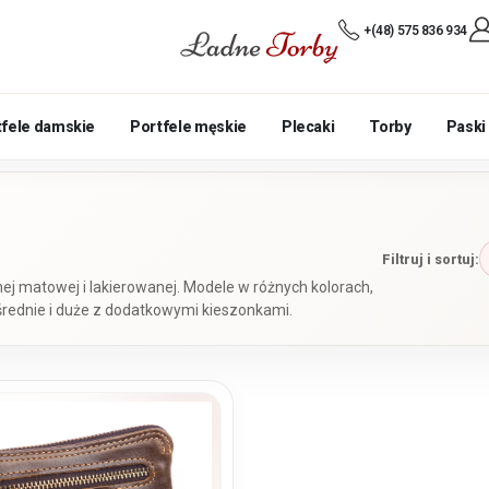
+(48) 575 836 934
tfele damskie
Portfele męskie
Plecaki
Torby
Paski
Filtruj i sortuj:
ej matowej i lakierowanej. Modele w różnych kolorach,
średnie i duże z dodatkowymi kieszonkami.