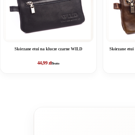
Skórzane etui na klucze czarne WILD
Skórzane etu
44,99
zł
Brutto