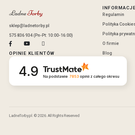
INFORMACJ
Regulamin
Polityka Cookie
sklep@ladnetorby.pl
Polityka prywat
575 836 934 (Pn-Pt: 10:00-16:00)
O firmie
Blog
OPINIE KLIENTÓW
4.9
Na podstawie
7853
opinii
z całego okresu
LadneTorby.pl. © 2026. All Rights Reserved