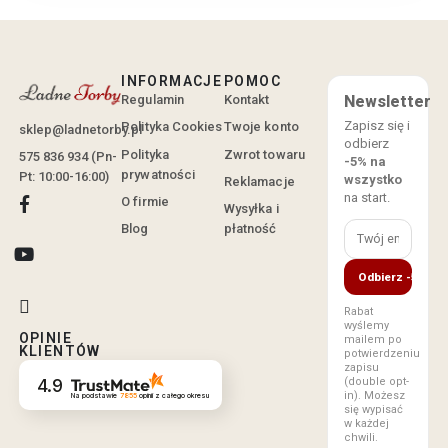
INFORMACJE
POMOC
Regulamin
Kontakt
Newsletter
Zapisz się i
Polityka Cookies
Twoje konto
sklep@ladnetorby.pl
odbierz
Polityka
Zwrot towaru
575 836 934 (Pn-
-5% na
prywatności
Pt: 10:00-16:00)
wszystko
Reklamacje
na start.
O firmie
Wysyłka i
Blog
płatność
Odbierz -5%
Rabat
wyślemy
OPINIE
mailem po
KLIENTÓW
potwierdzeniu
zapisu
(double opt-
4.9
in). Możesz
Na podstawie
7855
opinii
z całego okresu
się wypisać
w każdej
chwili.