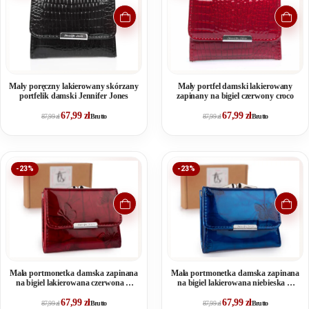
i kartę lub dowód osobisty.
Mały poręczny lakierowany skórzany
Mały portfel damski lakierowany
portfelik damski Jennifer Jones
zapinany na bigiel czerwony croco
67,99
zł
67,99
zł
87,99
zł
Brutto
87,99
zł
Brutto
-23%
-23%
Mała portmonetka damska zapinana
Mała portmonetka damska zapinana
na bigiel lakierowana czerwona w
na bigiel lakierowana niebieska w
motylki
motylki
67,99
zł
67,99
zł
87,99
zł
Brutto
87,99
zł
Brutto