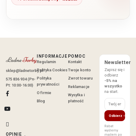
INFORMACJE
POMOC
Regulamin
Kontakt
Newsletter
Zapisz się i
Polityka Cookies
Twoje konto
sklep@ladnetorby.pl
odbierz
Polityka
Zwrot towaru
575 836 934 (Pn-
-5% na
prywatności
Pt: 10:00-16:00)
wszystko
Reklamacje
na start.
O firmie
Wysyłka i
Blog
płatność
Odbierz -5%
Rabat
wyślemy
OPINIE
mailem po