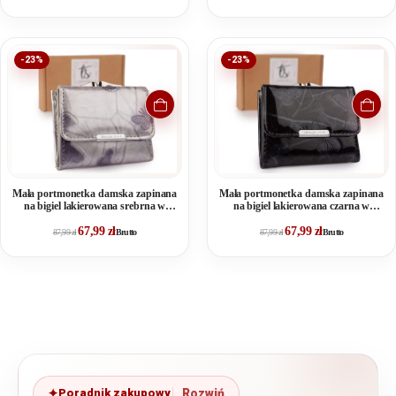
-23%
-23%
Mała portmonetka damska zapinana
Mała portmonetka damska zapinana
na bigiel lakierowana srebrna w
na bigiel lakierowana czarna w
motylki
motylki
67,99
zł
67,99
zł
87,99
zł
Brutto
87,99
zł
Brutto
Poradnik zakupowy