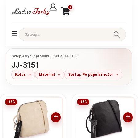
0
Sklep
/
Atrybut produktu: Seria
/
JJ-3151
JJ-3151
Kolor
Materiał
Sortuj: Po popularności
-16%
-16%