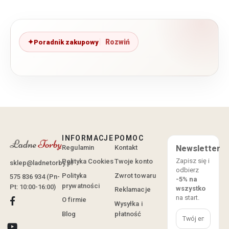
Poradnik zakupowy
INFORMACJE
POMOC
Regulamin
Kontakt
Newsletter
Zapisz się i
Polityka Cookies
Twoje konto
sklep@ladnetorby.pl
odbierz
Polityka
Zwrot towaru
575 836 934 (Pn-
-5% na
prywatności
Pt: 10:00-16:00)
wszystko
Reklamacje
na start.
O firmie
Wysyłka i
Blog
płatność