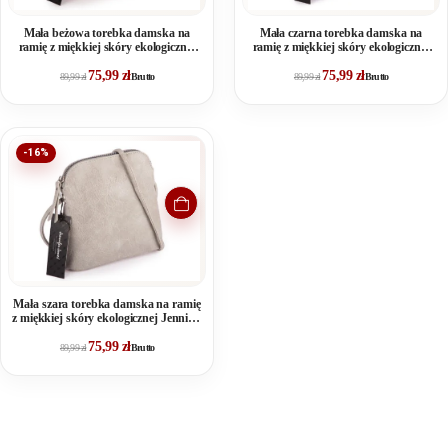
Mała beżowa torebka damska na
Mała czarna torebka damska na
ramię z miękkiej skóry ekologicznej
ramię z miękkiej skóry ekologicznej
Jennifer Jones
Jennifer Jones
75,99
zł
75,99
zł
89,99
zł
Brutto
89,99
zł
Brutto
-16%
Mała szara torebka damska na ramię
z miękkiej skóry ekologicznej Jennifer
Jones
75,99
zł
89,99
zł
Brutto