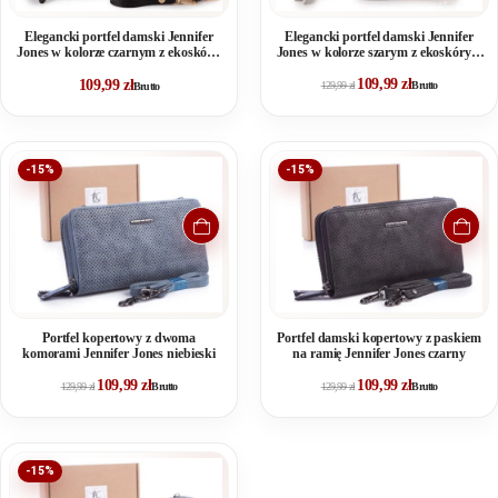
Elegancki portfel damski Jennifer
Elegancki portfel damski Jennifer
Jones w kolorze czarnym z ekoskóry,
Jones w kolorze szarym z ekoskóry, z
z dwoma komorami i odpinanym
dwoma komorami i odpinanym
109,99
zł
paskiem na ramię
109,99
zł
paskiem na ramię
129,99
zł
Brutto
Brutto
-15%
-15%
Portfel kopertowy z dwoma
Portfel damski kopertowy z paskiem
komorami Jennifer Jones niebieski
na ramię Jennifer Jones czarny
109,99
zł
109,99
zł
129,99
zł
Brutto
129,99
zł
Brutto
-15%