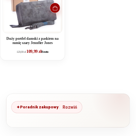
Duży portfel damski z paskiem na
ramię szary Jennfier Jones
109,99
zł
129,99
zł
Brutto
Poradnik zakupowy