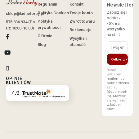
Regulamin
Kontakt
Newsletter
Zapisz się i
Polityka Cookies
Twoje konto
sklep@ladnetorby.pl
odbierz
Polityka
Zwrot towaru
575 836 934 (Pn-
-5% na
prywatności
Pt: 10:00-16:00)
wszystko
Reklamacje
na start.
O firmie
Wysyłka i
Blog
płatność
Odbierz -5%
Rabat
wyślemy
OPINIE
mailem po
KLIENTÓW
potwierdzeniu
zapisu
(double opt-
4.9
in). Możesz
Na podstawie
7853
opinii
z całego okresu
się wypisać
w każdej
chwili.