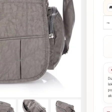

-
Du
le
po
ak