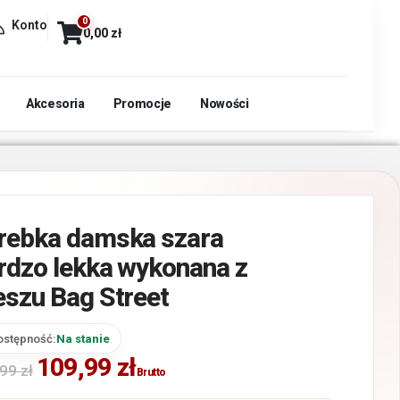
0
Konto
0,00
zł
Akcesoria
Promocje
Nowości
rebka damska szara
rdzo lekka wykonana z
eszu Bag Street
ostępność:
Na stanie
109,99
zł
,99
zł
Brutto