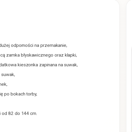
 dużej odporności na przemakanie,
ą zamka błyskawicznego oraz klapki,
datkowa kieszonka zapinana na suwak,
a suwak,
mek,
ę po bokach torby,
i od 82 do 144 cm.