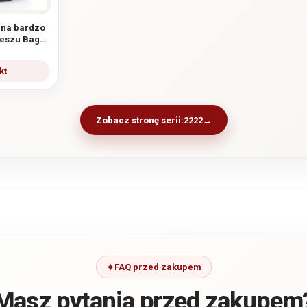
rna bardzo
reszu Bag
Zobacz stronę serii:
2222
FAQ przed zakupem
Masz pytania przed zakupem