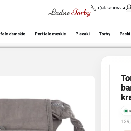
+(48) 575 836 934
tfele damskie
Portfele męskie
Plecaki
Torby
Paski
To
ba
kr
D
129