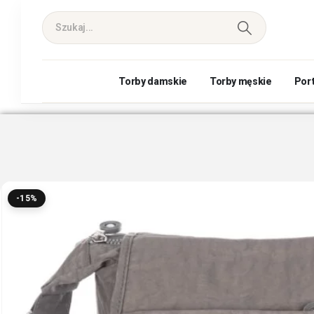
Torby damskie
Torby męskie
Por
-15%