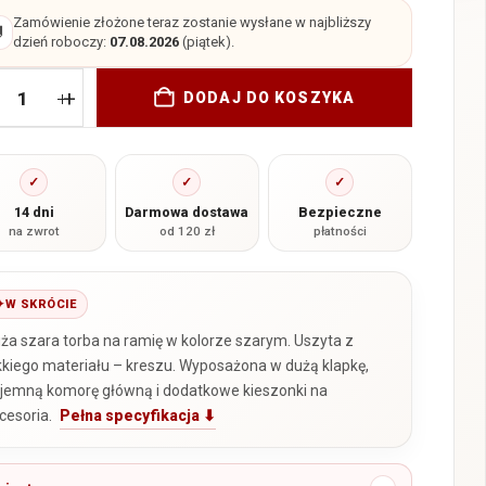
Zamówienie złożone teraz zostanie wysłane w najbliższy

dzień roboczy:
07.08.2026
(piątek).
+
DODAJ DO KOSZYKA
✓
✓
✓
14 dni
Darmowa dostawa
Bezpieczne
na zwrot
od 120 zł
płatności
W SKRÓCIE
ża szara torba na ramię w kolorze szarym. Uszyta z
kkiego materiału – kreszu. Wyposażona w dużą klapkę,
jemną komorę główną i dodatkowe kieszonki na
cesoria.
Pełna specyfikacja ⬇