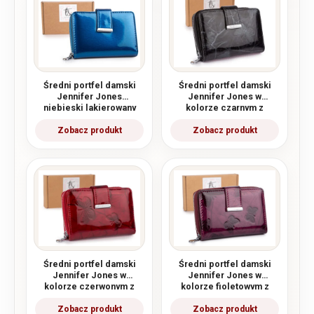
Średni portfel damski
Średni portfel damski
Jennifer Jones
Jennifer Jones w
niebieski lakierowany
kolorze czarnym z
(tafla) z RFID
motylkami RFID
Średni portfel damski
Średni portfel damski
Jennifer Jones w
Jennifer Jones w
kolorze czerwonym z
kolorze fioletowym z
motylkami RFID
motylkami RFID