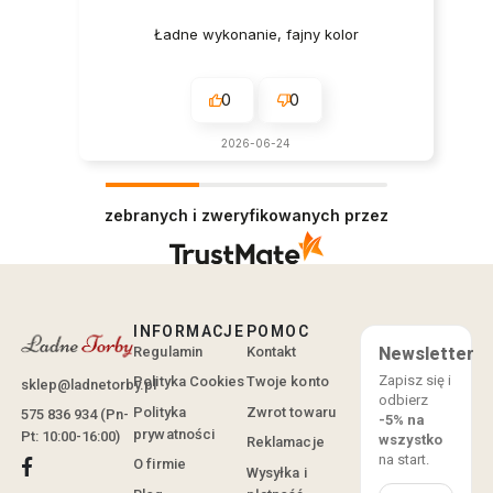
Ładne wykonanie, fajny kolor
0
0
2026-06-24
zebranych i zweryfikowanych przez
INFORMACJE
POMOC
Regulamin
Kontakt
Newsletter
Zapisz się i
Polityka Cookies
Twoje konto
sklep@ladnetorby.pl
odbierz
Polityka
Zwrot towaru
575 836 934 (Pn-
-5% na
prywatności
Pt: 10:00-16:00)
wszystko
Reklamacje
na start.
O firmie
Wysyłka i