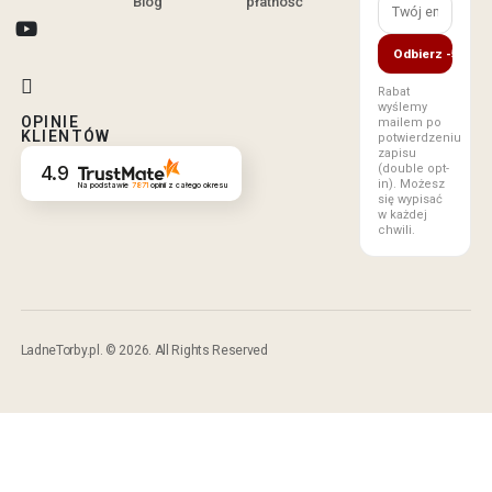
Blog
płatność
Odbierz -5%
Rabat
wyślemy
OPINIE
mailem po
KLIENTÓW
potwierdzeniu
zapisu
(double opt-
4.9
in). Możesz
Na podstawie
7871
opinii
z całego okresu
się wypisać
w każdej
chwili.
LadneTorby.pl. © 2026. All Rights Reserved