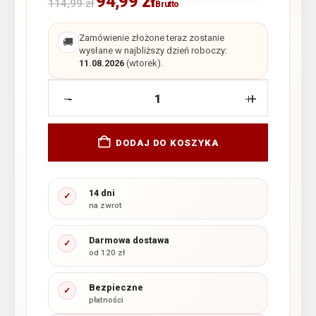
94,99
zł
114,99
zł
Brutto
Zamówienie złożone teraz zostanie
🚚
wysłane w najbliższy dzień roboczy:
11.08.2026
(wtorek).
-
+
DODAJ DO KOSZYKA
14 dni
✓
na zwrot
Darmowa dostawa
✓
od 120 zł
Bezpieczne
✓
płatności