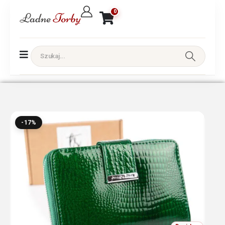
0
-17%