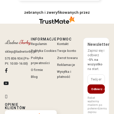
zebranych i zweryfikowanych przez
INFORMACJE
POMOC
Regulamin
Kontakt
Newsletter
Zapisz się i
Polityka Cookies
Twoje konto
sklep@ladnetorby.pl
odbierz
Polityka
Zwrot towaru
575 836 934 (Pn-
-5% na
prywatności
Pt: 10:00-16:00)
wszystko
Reklamacje
na start.
O firmie
Wysyłka i
Blog
płatność
Odbierz -5%
Rabat
wyślemy
OPINIE
mailem po
KLIENTÓW
potwierdzeniu
zapisu