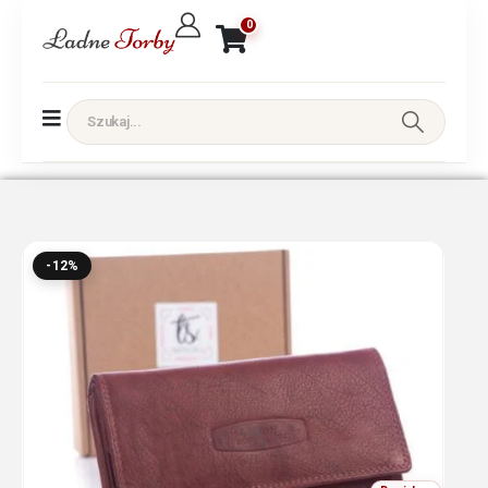
0
-12%