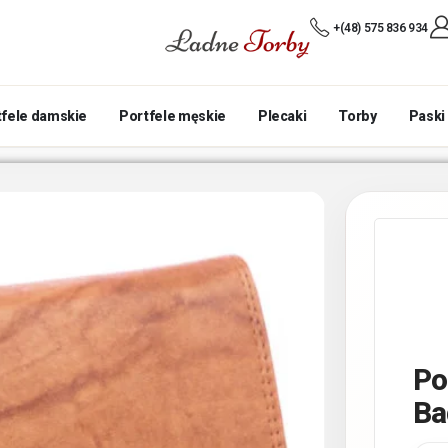
+(48) 575 836 934
tfele damskie
Portfele męskie
Plecaki
Torby
Paski
Po
Ba