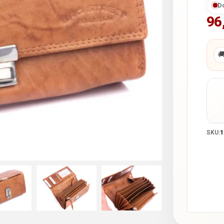
D
96

SKU:
1