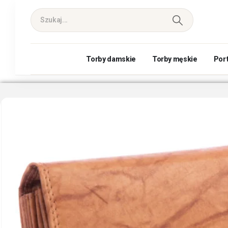
Torby damskie
Torby męskie
Por