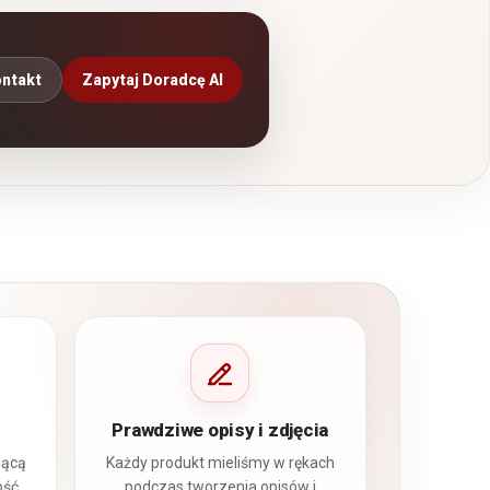
ntakt
Zapytaj Doradcę AI
Prawdziwe opisy i zdjęcia
jącą
Każdy produkt mieliśmy w rękach
ość
podczas tworzenia opisów i