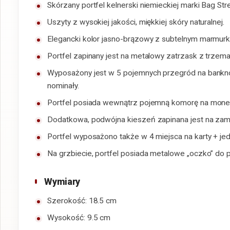
Skórzany portfel kelnerski niemieckiej marki Bag Stre
Uszyty z wysokiej jakości, miękkiej skóry naturalnej.
Elegancki kolor jasno-brązowy z subtelnym marmu
Portfel zapinany jest na metalowy zatrzask z trzema
Wyposażony jest w 5 pojemnych przegród na bankno
nominały.
Portfel posiada wewnątrz pojemną komorę na monet
Dodatkowa, podwójna kieszeń zapinana jest na zame
Portfel wyposażono także w 4 miejsca na karty + j
Na grzbiecie, portfel posiada metalowe „oczko” do
Wymiary
Szerokość: 18.5 cm
Wysokość: 9.5 cm