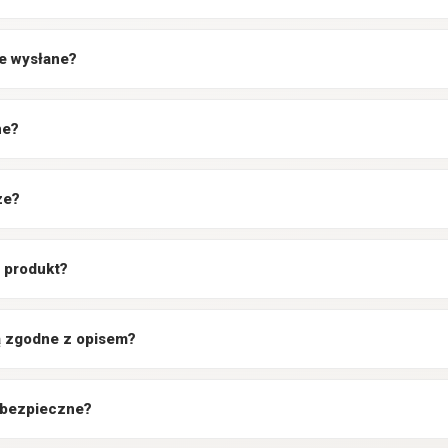
e wysłane?
ne?
ze?
 produkt?
są zgodne z opisem?
 bezpieczne?