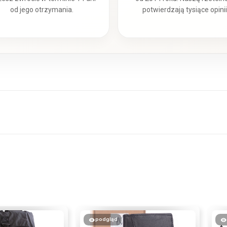
od jego otrzymania.
potwierdzają tysiące opinii
podgląd