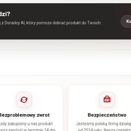
dzi?
Ko
aj z Doradcy AI, który pomoże dobrać produkt do Twoich
Bezproblemowy zwrot
Bezpieczeństwo
żdy zakupiony u nas produkt
Jesteśmy polską firmą działa
esz zwrócić w terminie 14 dni
od 2014 roku. Naszą rzeteln