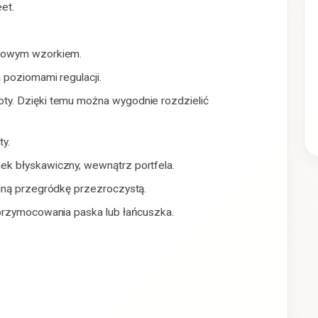
et.
rkowym wzorkiem.
 poziomami regulacji.
ty. Dzięki temu można wygodnie rozdzielić
y.
k błyskawiczny, wewnątrz portfela.
edną przegródkę przezroczystą.
 przymocowania paska lub łańcuszka.