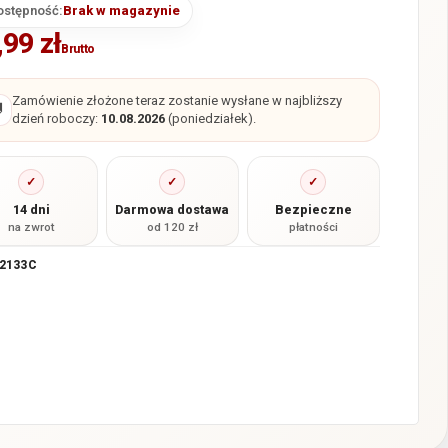
ostępność:
Brak w magazynie
,99
zł
Brutto
Zamówienie złożone teraz zostanie wysłane w najbliższy

dzień roboczy:
10.08.2026
(poniedziałek).
✓
✓
✓
14 dni
Darmowa dostawa
Bezpieczne
na zwrot
od 120 zł
płatności
2133C