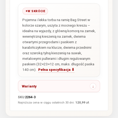
W SKRÓCIE
Pojemna i lekka torba na ramię Bag Street w
kolorze szarym, uszyta z mocnego kreszu –
idealna na wyjazdy, z główną komorą na zamek,
wewnętrzną kieszenią na zamek, dwiema
otwartymi przegrodami i paskiem z
karabińczykiem na klucze, dwiema przednimi
oraz szeroką tylną kieszenią na suwak,
metalowymi pullerami i długim regulowanym
paskiem (32×23×12 cm, maks. długość paska
140 cm).
Pełna specyfikacja ⬇
Warianty
SKU:
2264-3
Najniższa cena w ciągu ostatnich 30 dni:
120,99
zł
.