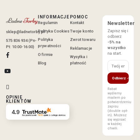
INFORMACJE
POMOC
Regulamin
Kontakt
Newsletter
Zapisz się i
Polityka Cookies
Twoje konto
sklep@ladnetorby.pl
odbierz
Polityka
Zwrot towaru
575 836 934 (Pn-
-5% na
prywatności
Pt: 10:00-16:00)
wszystko
Reklamacje
na start.
O firmie
Wysyłka i
Blog
płatność
Odbierz -5%
Rabat
wyślemy
OPINIE
mailem po
KLIENTÓW
potwierdzeniu
zapisu
(double opt-
4.9
in). Możesz
Na podstawie
7855
opinii
z całego okresu
się wypisać
w każdej
chwili.