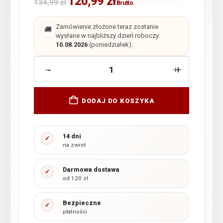
120,99
zł
134,99
zł
Brutto
Zamówienie złożone teraz zostanie
🚚
wysłane w najbliższy dzień roboczy:
10.08.2026
(poniedziałek).
-
+
DODAJ DO KOSZYKA
14 dni
✓
na zwrot
Darmowa dostawa
✓
od 120 zł
Bezpieczne
✓
płatności