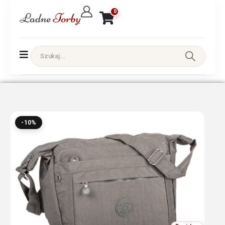
0
-10%