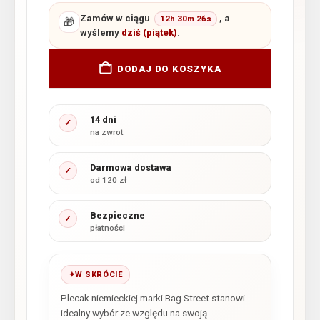
Zamów w ciągu
, a
12h 30m 26s
🎁
wyślemy
dziś (piątek)
.
DODAJ DO KOSZYKA
14 dni
✓
na zwrot
Darmowa dostawa
✓
od 120 zł
Bezpieczne
✓
płatności
W SKRÓCIE
Plecak niemieckiej marki Bag Street stanowi
idealny wybór ze względu na swoją