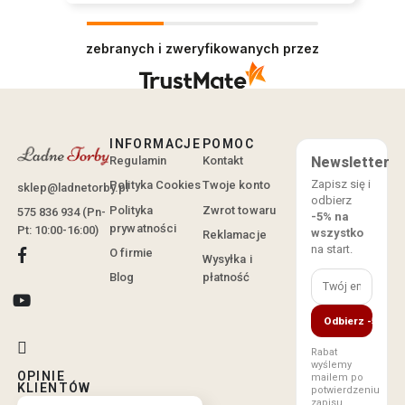
zebranych i zweryfikowanych przez
INFORMACJE
POMOC
Regulamin
Kontakt
Newsletter
Zapisz się i
Polityka Cookies
Twoje konto
sklep@ladnetorby.pl
odbierz
Polityka
Zwrot towaru
575 836 934 (Pn-
-5% na
prywatności
Pt: 10:00-16:00)
wszystko
Reklamacje
na start.
O firmie
Wysyłka i
Blog
płatność
Odbierz -5%
Rabat
wyślemy
OPINIE
mailem po
KLIENTÓW
potwierdzeniu
zapisu