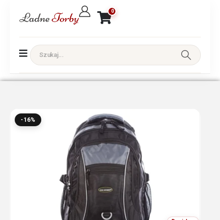
0
-16%