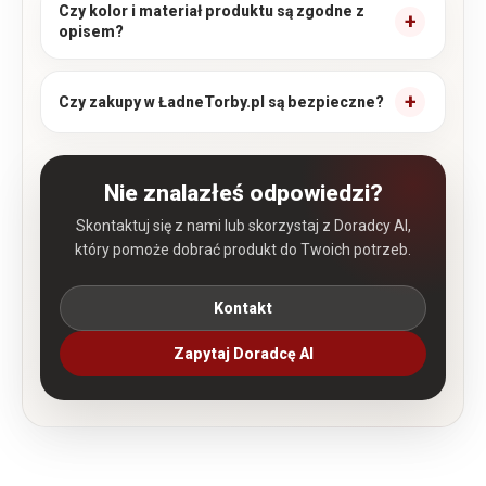
Czy kolor i materiał produktu są zgodne z
opisem?
Czy zakupy w ŁadneTorby.pl są bezpieczne?
Nie znalazłeś odpowiedzi?
Skontaktuj się z nami lub skorzystaj z Doradcy AI,
który pomoże dobrać produkt do Twoich potrzeb.
Kontakt
Zapytaj Doradcę AI