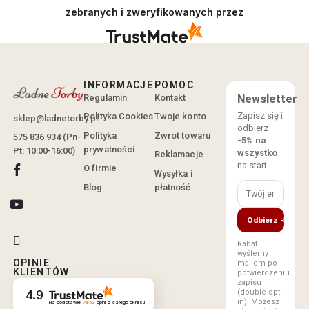
zebranych i zweryfikowanych przez
INFORMACJE
POMOC
Regulamin
Kontakt
Newsletter
Zapisz się i
Polityka Cookies
Twoje konto
sklep@ladnetorby.pl
odbierz
Polityka
Zwrot towaru
575 836 934 (Pn-
-5% na
prywatności
Pt: 10:00-16:00)
wszystko
Reklamacje
na start.
O firmie
Wysyłka i
Blog
płatność
Odbierz -5%
Rabat
wyślemy
OPINIE
mailem po
KLIENTÓW
potwierdzeniu
zapisu
(double opt-
4.9
in). Możesz
Na podstawie
7853
opinii
z całego okresu