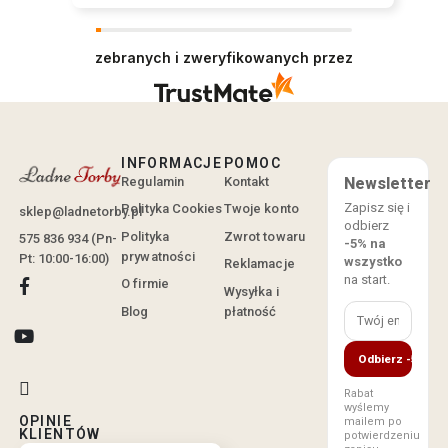
zebranych i zweryfikowanych przez
INFORMACJE
POMOC
Regulamin
Kontakt
Newsletter
Zapisz się i
Polityka Cookies
Twoje konto
sklep@ladnetorby.pl
odbierz
Polityka
Zwrot towaru
575 836 934 (Pn-
-5% na
prywatności
Pt: 10:00-16:00)
wszystko
Reklamacje
na start.
O firmie
Wysyłka i
Blog
płatność
Odbierz -5%
Rabat
wyślemy
OPINIE
mailem po
KLIENTÓW
potwierdzeniu