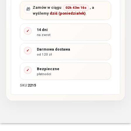
Zamów w ciągu
, a
02h 43m 16s
🎁
wyślemy
dziś (poniedziałek)
.
14 dni
✓
na zwrot
Darmowa dostawa
✓
od 120 zł
Bezpieczne
✓
płatności
SKU:
2215