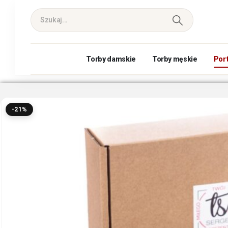
Torby damskie
Torby męskie
Por
-21%