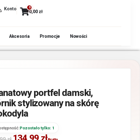
0
Konto
0,00
zł
Akcesoria
Promocje
Nowości
anatowy portfel damski,
órnik stylizowany na skórę
okodyla
ostępność:
Pozostało tylko: 1
134,99
zł
,99
zł
Brutto