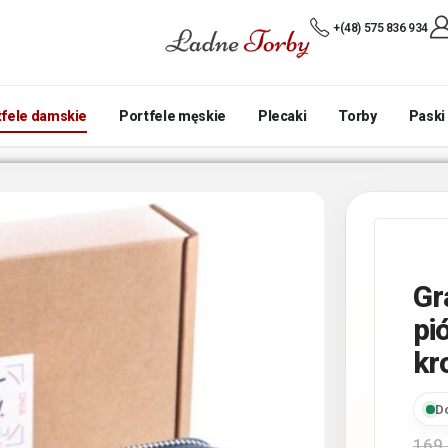
+(48) 575 836 934
tfele damskie
Portfele męskie
Plecaki
Torby
Paski
Gr
pi
kr
D
169