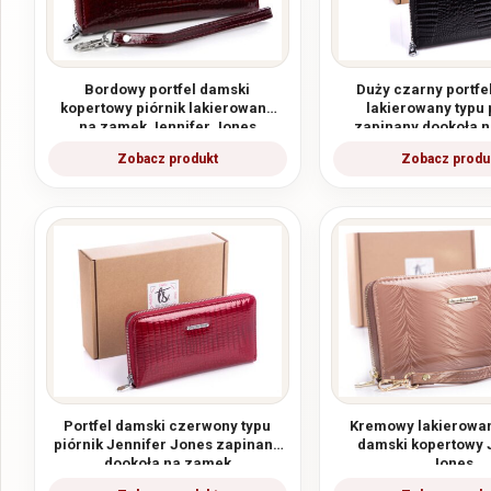
Bordowy portfel damski
Duży czarny portfe
kopertowy piórnik lakierowany
lakierowany typu 
na zamek Jennifer Jones
zapinany dookoła 
Portfel damski czerwony typu
Kremowy lakierowan
piórnik Jennifer Jones zapinany
damski kopertowy 
dookoła na zamek
Jones