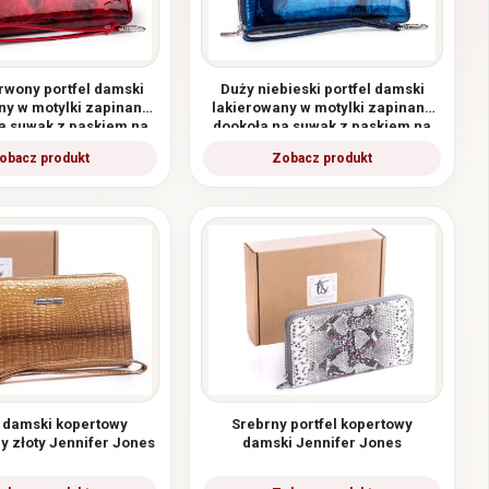
rwony portfel damski
Duży niebieski portfel damski
ny w motylki zapinany
lakierowany w motylki zapinany
a suwak z paskiem na
dookoła na suwak z paskiem na
rękę
rękę
l damski kopertowy
Srebrny portfel kopertowy
y złoty Jennifer Jones
damski Jennifer Jones