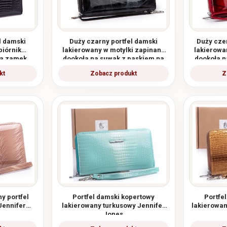
l damski
Duży czarny portfel damski
Duży cze
piórnik
lakierowany w motylki zapinany
lakierowa
na zamek
dookoła na suwak z paskiem na
dookoła n
rękę
y portfel
Portfel damski kopertowy
Portfe
Jennifer
lakierowany turkusowy Jennifer
lakierowan
Jones