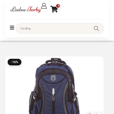
0
-16%