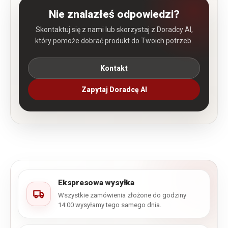
Nie znalazłeś odpowiedzi?
Skontaktuj się z nami lub skorzystaj z Doradcy AI,
który pomoże dobrać produkt do Twoich potrzeb.
Kontakt
Zapytaj Doradcę AI
Ekspresowa wysyłka
Wszystkie zamówienia złożone do godziny
14:00 wysyłamy tego samego dnia.