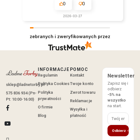
0
0
2026-03-27
zebranych i zweryfikowanych przez
INFORMACJE
POMOC
Regulamin
Kontakt
Newsletter
Zapisz się i
Polityka Cookies
Twoje konto
sklep@ladnetorby.pl
odbierz
Polityka
Zwrot towaru
575 836 934 (Pn-
-5% na
prywatności
Pt: 10:00-16:00)
wszystko
Reklamacje
na start.
O firmie
Wysyłka i
Blog
płatność
Odbierz -5%