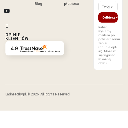
Blog
płatność
Odbierz -5%
Rabat
wyślemy
OPINIE
mailem po
KLIENTÓW
potwierdzeniu
zapisu
(double opt-
4.9
in). Możesz
Na podstawie
7833
opinii
z całego okresu
się wypisać
w każdej
chwili.
LadneTorby.pl. © 2026. All Rights Reserved