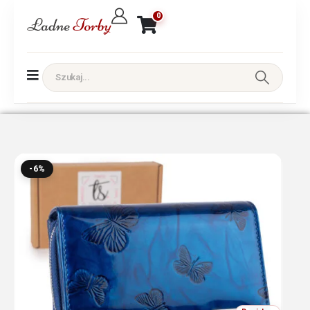
0
-6%