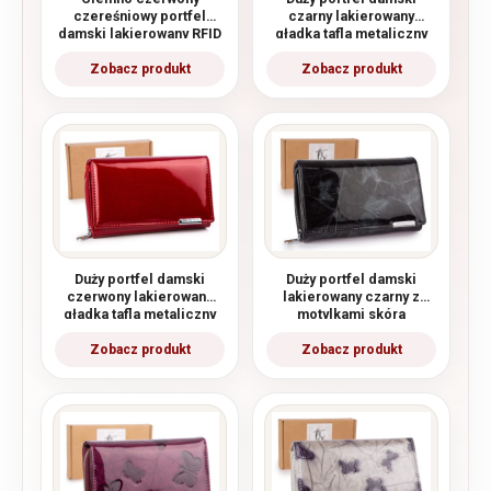
czereśniowy portfel
czarny lakierowany
damski lakierowany RFID
gładka tafla metaliczny
Jennifer Jones
Jennifer Jones
Duży portfel damski
Duży portfel damski
czerwony lakierowany
lakierowany czarny z
gładka tafla metaliczny
motylkami skóra
Jennifer Jones
naturalna Jennifer Jones