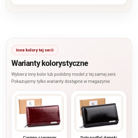
Warianty kolorystyczne
Ciemno czerwony
Duży portfel damski