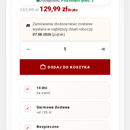
Dostępność:
Pozostało tylko: 2
129,99
zł
137,99
zł
Brutto
Zamówienie złożone teraz zostanie
🚚
wysłane w najbliższy dzień roboczy:
07.08.2026
(piątek).
-
+
DODAJ DO KOSZYKA
14 dni
✓
na zwrot
Darmowa dostawa
✓
od 120 zł
Bezpieczne
✓