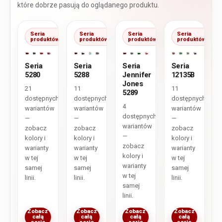
które dobrze pasują do oglądanego produktu.
Seria
Seria
Seria
Seria
produktów
produktów
produktów
produktów
Seria
Seria
Seria
Seria
5280
5288
Jennifer
12135B
Jones
21
11
11
5289
dostępnych
dostępnych
dostępnych
4
wariantów
wariantów
wariantów
dostępnych
—
—
—
wariantów
zobacz
zobacz
zobacz
—
kolory i
kolory i
kolory i
zobacz
warianty
warianty
warianty
kolory i
w tej
w tej
w tej
warianty
samej
samej
samej
w tej
linii.
linii.
linii.
samej
linii.
Zobacz
Zobacz
Zobacz
Zobacz
całą
całą
całą
całą