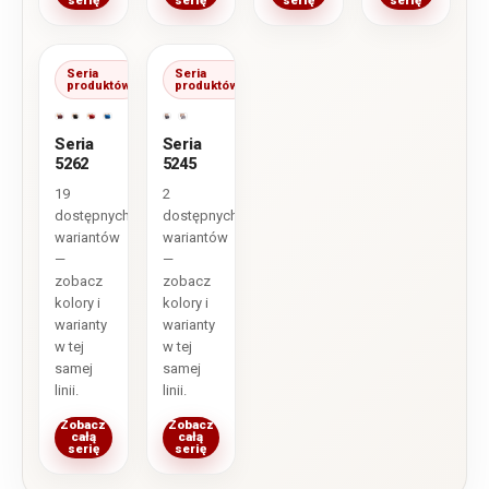
serię
serię
serię
serię
Seria
Seria
produktów
produktów
Seria
Seria
5262
5245
19
2
dostępnych
dostępnych
wariantów
wariantów
—
—
zobacz
zobacz
kolory i
kolory i
warianty
warianty
w tej
w tej
samej
samej
linii.
linii.
Zobacz
Zobacz
całą
całą
serię
serię