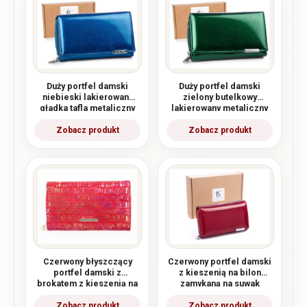
Duży portfel damski
Duży portfel damski
niebieski lakierowany
zielony butelkowy
gładka tafla metaliczny
lakierowany metaliczny
Jennifer Jones
Jennifer Jones
Czerwony błyszczący
Czerwony portfel damski
portfel damski z
z kieszenią na bilon
brokatem z kieszenią na
zamykaną na suwak
bilon zamykaną na suwak