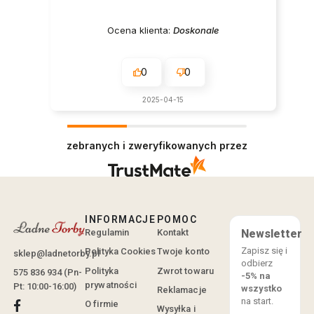
Ocena klienta:
Doskonale
0
0
2025-04-15
zebranych i zweryfikowanych przez
INFORMACJE
POMOC
Regulamin
Kontakt
Newsletter
Zapisz się i
Polityka Cookies
Twoje konto
sklep@ladnetorby.pl
odbierz
Polityka
Zwrot towaru
575 836 934 (Pn-
-5% na
prywatności
Pt: 10:00-16:00)
wszystko
Reklamacje
na start.
O firmie
Wysyłka i