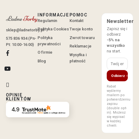
INFORMACJE
POMOC
Regulamin
Kontakt
Newsletter
Zapisz się i
Polityka Cookies
Twoje konto
sklep@ladnetorby.pl
odbierz
Polityka
Zwrot towaru
575 836 934 (Pn-
-5% na
prywatności
Pt: 10:00-16:00)
wszystko
Reklamacje
na start.
O firmie
Wysyłka i
Blog
płatność
Odbierz -5%
Rabat
wyślemy
OPINIE
mailem po
KLIENTÓW
potwierdzeniu
zapisu
(double opt-
4.9
in). Możesz
Na podstawie
7854
opinii
z całego okresu
się wypisać
w każdej
chwili.