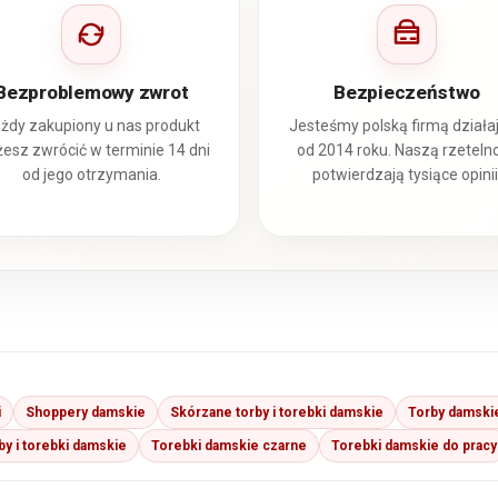
Bezproblemowy zwrot
Bezpieczeństwo
żdy zakupiony u nas produkt
Jesteśmy polską firmą działa
esz zwrócić w terminie 14 dni
od 2014 roku. Naszą rzeteln
od jego otrzymania.
potwierdzają tysiące opinii
i
Shoppery damskie
Skórzane torby i torebki damskie
Torby damskie
by i torebki damskie
Torebki damskie czarne
Torebki damskie do pracy