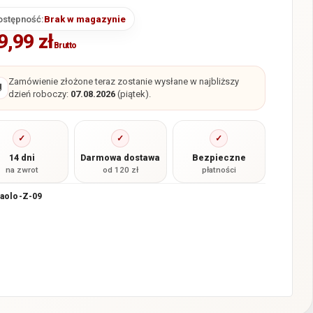
ostępność:
Brak w magazynie
9,99
zł
Brutto
Zamówienie złożone teraz zostanie wysłane w najbliższy

dzień roboczy:
07.08.2026
(piątek).
✓
✓
✓
14 dni
Darmowa dostawa
Bezpieczne
na zwrot
od 120 zł
płatności
aolo-Z-09