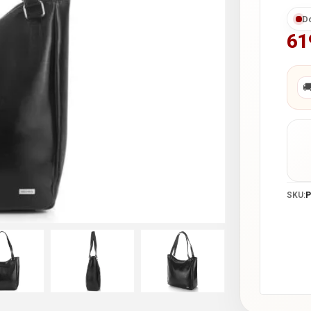
D
61

SKU:
P