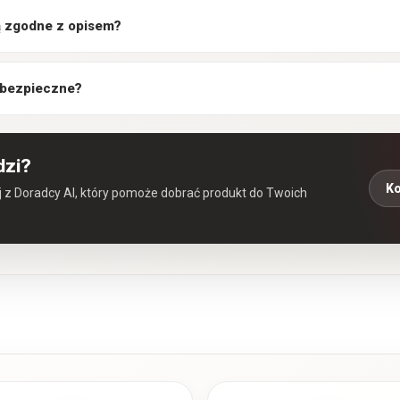
są zgodne z opisem?
 bezpieczne?
dzi?
Ko
aj z Doradcy AI, który pomoże dobrać produkt do Twoich