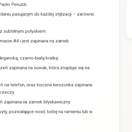
Paolo Peruzzi.
aniu pasujacym do każdej stylizacji – zarówno
j z subtelnym połyskiem.
acie A4 i jest zapinana na zamek
ancką, czarno-białą kratkę.
eń zapinana na suwak, która znajduje się na
eń na telefon, oraz boczna kieszonka zapinana
rzeczy.
eń zapinana na zamek błyskawiczny.
ty, pozwalające nosić torbę na ramieniu lub w