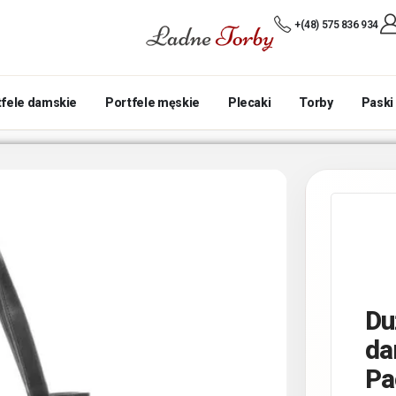
+(48) 575 836 934
tfele damskie
Portfele męskie
Plecaki
Torby
Paski
Du
da
Pa