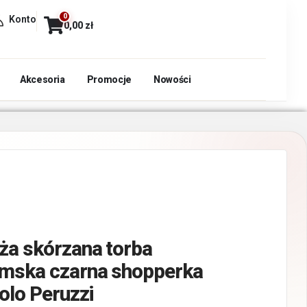
0
Konto
0,00
zł
Akcesoria
Promocje
Nowości
ża skórzana torba
mska czarna shopperka
olo Peruzzi