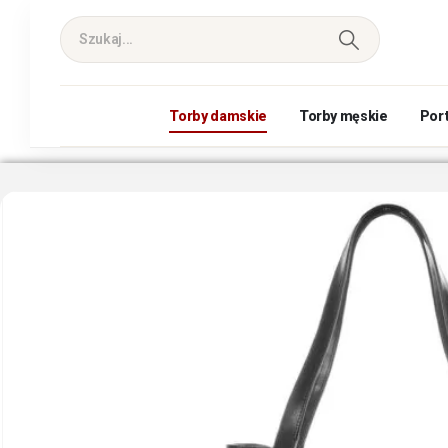
Torby damskie
Torby męskie
Por