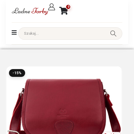
0
-15%