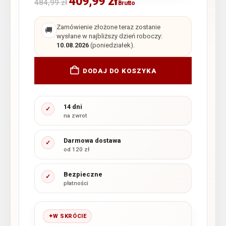
409,99
zł
484,99
zł
Brutto
Zamówienie złożone teraz zostanie
🚚
wysłane w najbliższy dzień roboczy:
10.08.2026
(poniedziałek).
DODAJ DO KOSZYKA
14 dni
✓
na zwrot
Darmowa dostawa
✓
od 120 zł
Bezpieczne
✓
płatności
W SKRÓCIE