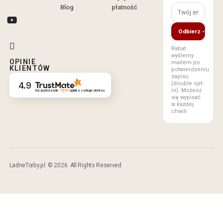
Blog
płatność
Odbierz -5%
Rabat
wyślemy
OPINIE
mailem po
KLIENTÓW
potwierdzeniu
zapisu
(double opt-
4.9
in). Możesz
Na podstawie
7845
opinii
z całego okresu
się wypisać
w każdej
chwili.
LadneTorby.pl. © 2026. All Rights Reserved