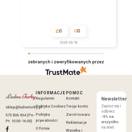
0
0
2026-05-18
zebranych i zweryfikowanych przez
INFORMACJE
POMOC
Regulamin
Kontakt
Newsletter
Zapisz się i
Polityka Cookies
Twoje konto
sklep@ladnetorby.pl
odbierz
Polityka
Zwrot towaru
575 836 934 (Pn-
-5% na
prywatności
Pt: 10:00-16:00)
wszystko
Reklamacje
na start.
O firmie
Wysyłka i