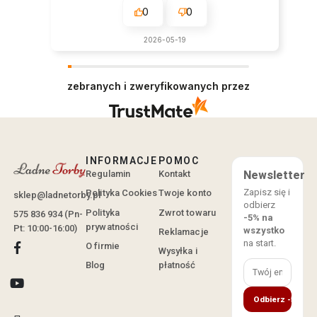
0
0
2026-05-19
zebranych i zweryfikowanych przez
INFORMACJE
POMOC
Regulamin
Kontakt
Newsletter
Zapisz się i
Polityka Cookies
Twoje konto
sklep@ladnetorby.pl
odbierz
Polityka
Zwrot towaru
575 836 934 (Pn-
-5% na
prywatności
Pt: 10:00-16:00)
wszystko
Reklamacje
na start.
O firmie
Wysyłka i
Blog
płatność
Odbierz -5%