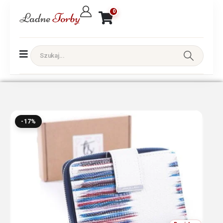
0
-17%