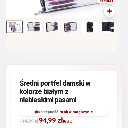
Średni portfel damski w
kolorze białym z
niebieskimi pasami
Dostępność:
Brak w magazynie
94,99
zł
114,99
zł
Brutto