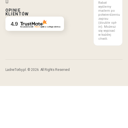
Rabat
wyślemy
OPINIE
mailem po
KLIENTÓW
potwierdzeniu
zapisu
(double opt-
4.9
in). Możesz
Na podstawie
7833
opinii
z całego okresu
się wypisać
w każdej
chwili.
LadneTorby.pl. © 2026. All Rights Reserved