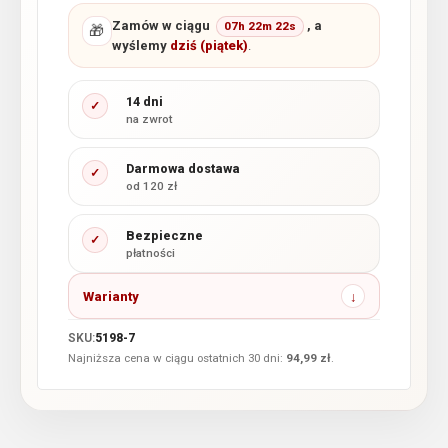
Zamów w ciągu
, a
07h 22m 21s
🎁
wyślemy
dziś (piątek)
.
14 dni
✓
na zwrot
Darmowa dostawa
✓
od 120 zł
Bezpieczne
✓
płatności
Warianty
SKU:
5198-7
Najniższa cena w ciągu ostatnich 30 dni:
94,99
zł
.