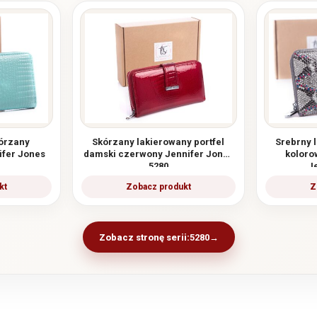
kórzany
Skórzany lakierowany portfel
Srebrny l
ifer Jones
damski czerwony Jennifer Jones
koloro
5280
J
Zobacz stronę serii:
5280