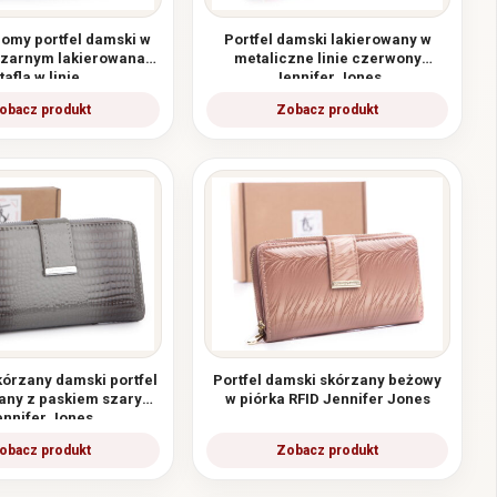
iomy portfel damski w
Portfel damski lakierowany w
czarnym lakierowana
metaliczne linie czerwony
tafla w linie
Jennifer Jones
órzany damski portfel
Portfel damski skórzany beżowy
any z paskiem szary
w piórka RFID Jennifer Jones
ennifer Jones