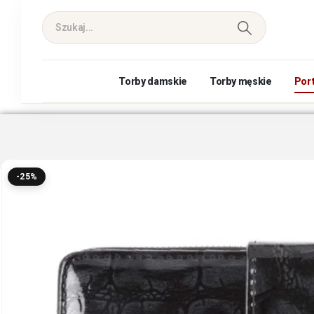
Torby damskie
Torby męskie
Por
-25%