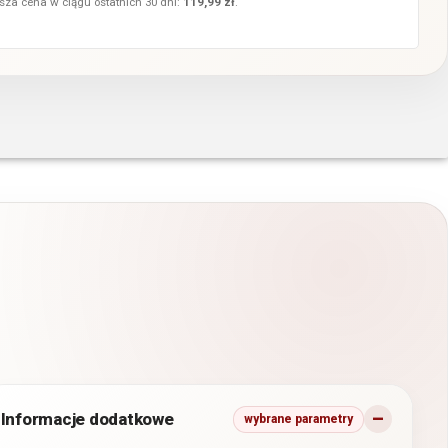
sza cena w ciągu ostatnich 30 dni:
119,99
zł
.
Informacje dodatkowe
wybrane parametry