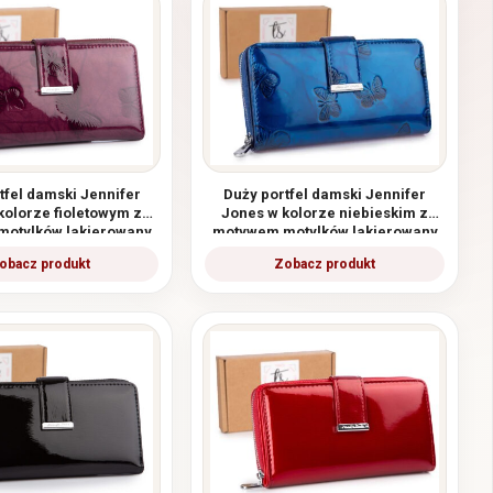
tfel damski Jennifer
Duży portfel damski Jennifer
kolorze fioletowym z
Jones w kolorze niebieskim z
otylków lakierowany
motywem motylków lakierowany
RFID
RFID