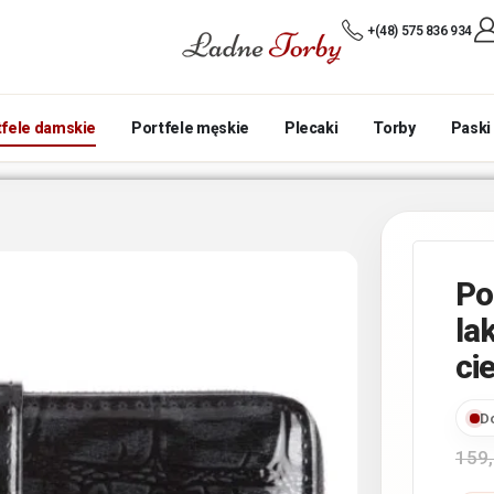
+(48) 575 836 934
tfele damskie
Portfele męskie
Plecaki
Torby
Paski
Po
la
ci
D
159