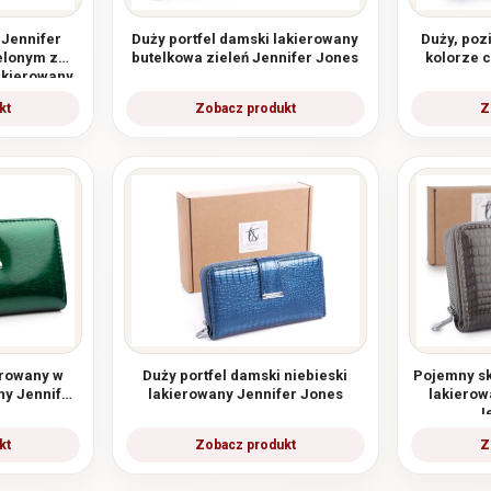
 Jennifer
Duży portfel damski lakierowany
Duży, poz
elonym z
butelkowa zieleń Jennifer Jones
kolorze 
akierowany
erowany w
Duży portfel damski niebieski
Pojemny sk
ny Jennifer
lakierowany Jennifer Jones
lakierow
J