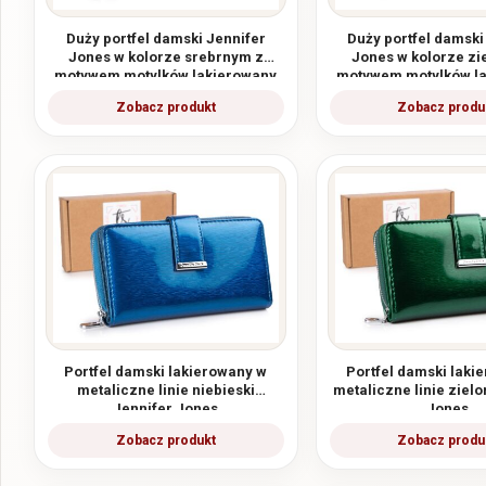
Duży portfel damski Jennifer
Duży portfel damski
Jones w kolorze srebrnym z
Jones w kolorze zi
motywem motylków lakierowany
motywem motylków l
RFID
RFID
Portfel damski lakierowany w
Portfel damski laki
metaliczne linie niebieski
metaliczne linie zielo
Jennifer Jones
Jones