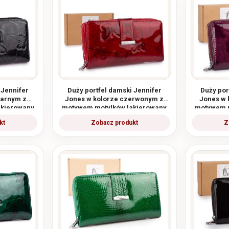
 Jennifer
Duży portfel damski Jennifer
Duży por
zarnym z
Jones w kolorze czerwonym z
Jones w 
akierowany
motywem motylków lakierowany
motywem m
RFID