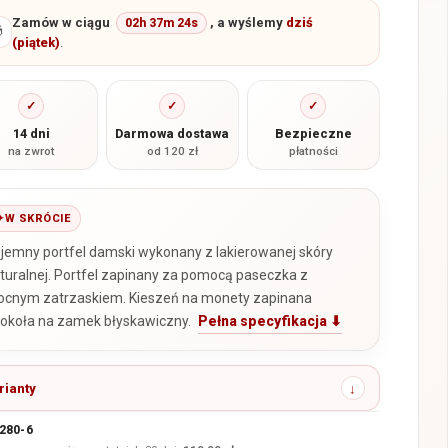
Zamów w ciągu
, a wyślemy
dziś
02h 37m 23s

(piątek)
.
✓
✓
✓
14 dni
Darmowa dostawa
Bezpieczne
na zwrot
od 120 zł
płatności
W SKRÓCIE
jemny portfel damski wykonany z lakierowanej skóry
turalnej. Portfel zapinany za pomocą paseczka z
cnym zatrzaskiem. Kieszeń na monety zapinana
okoła na zamek błyskawiczny.
Pełna specyfikacja ⬇
rianty
280-6