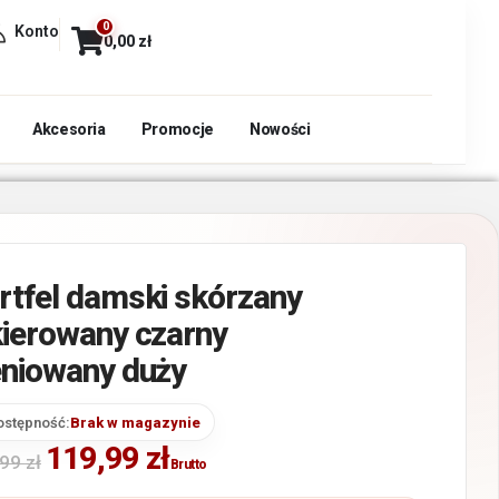
0
Konto
0,00
zł
Akcesoria
Promocje
Nowości
rtfel damski skórzany
kierowany czarny
eniowany duży
ostępność:
Brak w magazynie
119,99
zł
,99
zł
Brutto