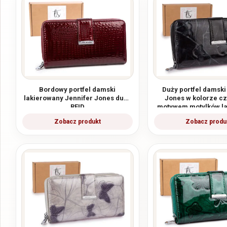
Bordowy portfel damski
Duży portfel damski
lakierowany Jennifer Jones duży
Jones w kolorze c
RFID
motywem motylków l
RFID