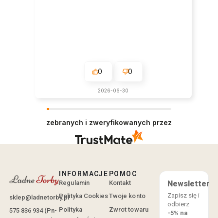
0
0
2026-06-30
zebranych i zweryfikowanych przez
INFORMACJE
POMOC
Regulamin
Kontakt
Newsletter
Zapisz się i
Polityka Cookies
Twoje konto
sklep@ladnetorby.pl
odbierz
Polityka
Zwrot towaru
575 836 934 (Pn-
-5% na