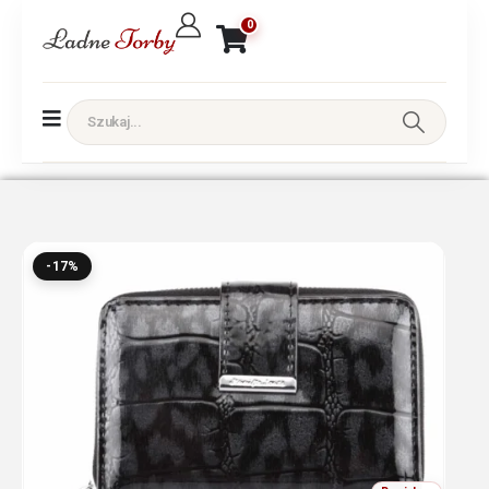
0
-17%