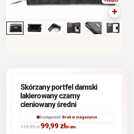
Skórzany portfel damski
lakierowany czarny
cieniowany średni
Dostępność:
Brak w magazynie
99,99
zł
119,99
zł
Brutto