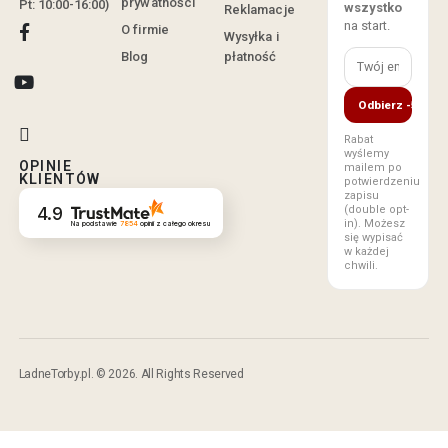
prywatności
Pt: 10:00-16:00)
wszystko
Reklamacje
na start.
O firmie
Wysyłka i
Blog
płatność
Odbierz -5%
Rabat
wyślemy
OPINIE
mailem po
KLIENTÓW
potwierdzeniu
zapisu
(double opt-
4.9
in). Możesz
Na podstawie
7854
opinii
z całego okresu
się wypisać
w każdej
chwili.
LadneTorby.pl. © 2026. All Rights Reserved