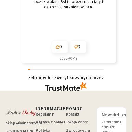
oczekiwałam. Był to prezent dla taty i
okazał się strzałem w 10🔥
0
0
2026-05-19
zebranych i zweryfikowanych przez
INFORMACJE
POMOC
Regulamin
Kontakt
Newsletter
Zapisz się i
Polityka Cookies
Twoje konto
sklep@ladnetorby.pl
odbierz
Polityka
Zwrot towaru
575 836 934 (Pn-