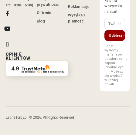
-5% na
prywatności
Pt: 10:00-16:00)
wszystko
Reklamacje
na start.
O firmie
Wysyłka i
Blog
płatność
Odbierz -5%
Rabat
wyślemy
OPINIE
mailem po
KLIENTÓW
potwierdzeniu
zapisu
(double opt-
4.9
in). Możesz
Na podstawie
7833
opinii
z całego okresu
się wypisać
w każdej
chwili.
LadneTorby.pl. © 2026. All Rights Reserved