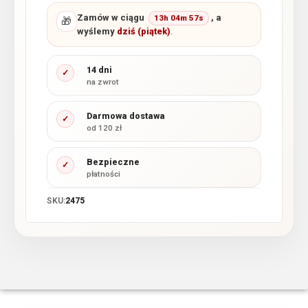
Zamów w ciągu
, a
13h 04m 57s
🎁
wyślemy
dziś (piątek)
.
14 dni
✓
na zwrot
Darmowa dostawa
✓
od 120 zł
Bezpieczne
✓
płatności
SKU:
2475