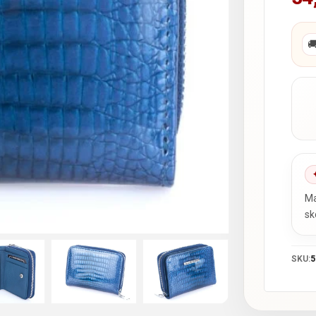

Ma
sk
SKU:
5