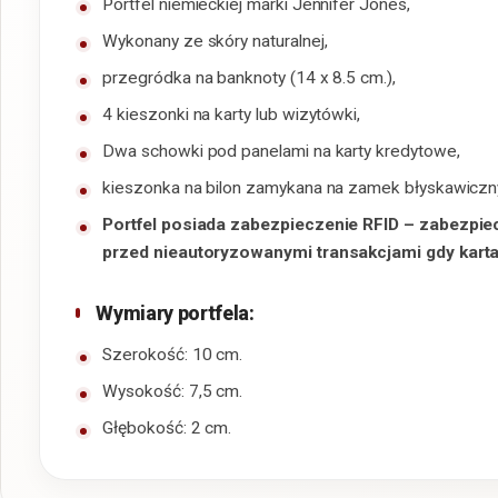
Portfel niemieckiej marki Jennifer Jones,
Wykonany ze skóry naturalnej,
przegródka na banknoty (14 x 8.5 cm.),
4 kieszonki na karty lub wizytówki,
Dwa schowki pod panelami na karty kredytowe,
kieszonka na bilon zamykana na zamek błyskawicz
Portfel posiada zabezpieczenie RFID – zabezpiec
przed nieautoryzowanymi transakcjami gdy karta 
Wymiary portfela:
Szerokość: 10 cm.
Wysokość: 7,5 cm.
Głębokość: 2 cm.