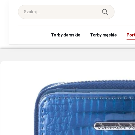
Torby damskie
Torby męskie
Por