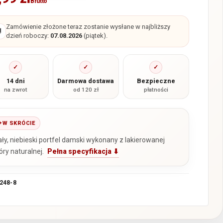
Brutto
Zamówienie złożone teraz zostanie wysłane w najbliższy

dzień roboczy:
07.08.2026
(piątek).
✓
✓
✓
14 dni
Darmowa dostawa
Bezpieczne
na zwrot
od 120 zł
płatności
W SKRÓCIE
ły, niebieski portfel damski wykonany z lakierowanej
óry naturalnej.
Pełna specyfikacja ⬇
248-8