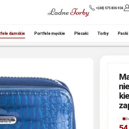
+(48) 575 836 934
tfele damskie
Portfele męskie
Plecaki
Torby
Paski
Ma
ni
ki
za
D
54