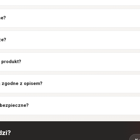
ne?
ze?
 produkt?
są zgodne z opisem?
 bezpieczne?
dzi?