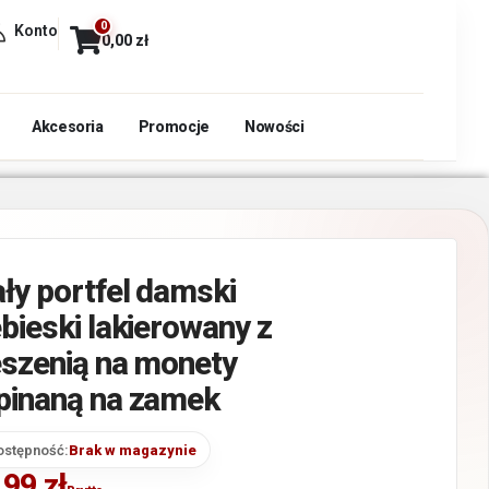
0
Konto
0,00
zł
Akcesoria
Promocje
Nowości
ły portfel damski
ebieski lakierowany z
eszenią na monety
pinaną na zamek
ostępność:
Brak w magazynie
,99
zł