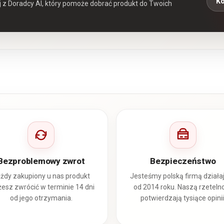
Ko
aj z Doradcy AI, który pomoże dobrać produkt do Twoich
Bezproblemowy zwrot
Bezpieczeństwo
żdy zakupiony u nas produkt
Jesteśmy polską firmą działa
esz zwrócić w terminie 14 dni
od 2014 roku. Naszą rzeteln
od jego otrzymania.
potwierdzają tysiące opinii