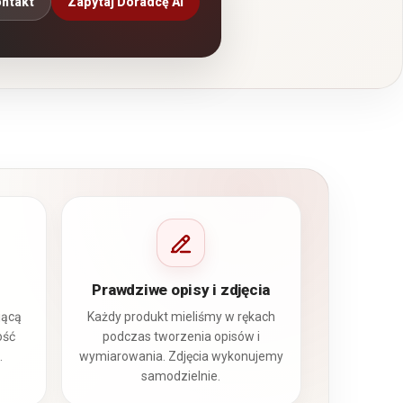
ntakt
Zapytaj Doradcę AI
Prawdziwe opisy i zdjęcia
jącą
Każdy produkt mieliśmy w rękach
ość
podczas tworzenia opisów i
.
wymiarowania. Zdjęcia wykonujemy
samodzielnie.