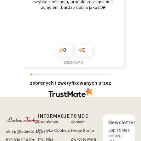
szybka realizacja, produkt zg z opisem i
zdjęciem, bardzo dobra jakość❤️
0
0
2026-05-18
zebranych i zweryfikowanych przez
INFORMACJE
POMOC
Regulamin
Kontakt
Newsletter
Zapisz się i
Polityka Cookies
Twoje konto
sklep@ladnetorby.pl
odbierz
Polityka
Zwrot towaru
575 836 934 (Pn-