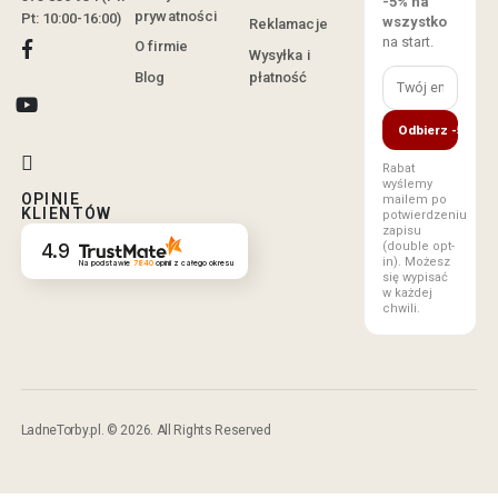
-5% na
prywatności
Pt: 10:00-16:00)
wszystko
Reklamacje
na start.
O firmie
Wysyłka i
Blog
płatność
Odbierz -5%
Rabat
wyślemy
OPINIE
mailem po
KLIENTÓW
potwierdzeniu
zapisu
(double opt-
4.9
in). Możesz
Na podstawie
7840
opinii
z całego okresu
się wypisać
w każdej
chwili.
LadneTorby.pl. © 2026. All Rights Reserved