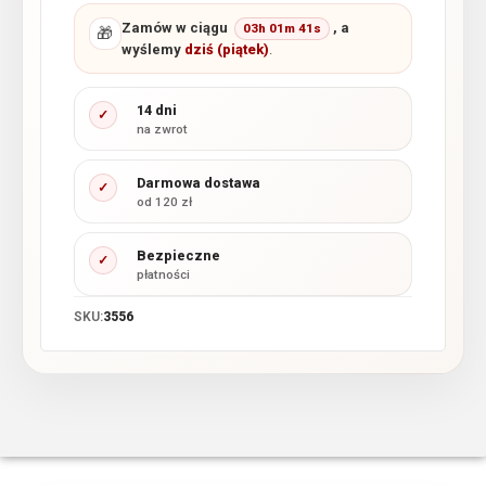
Zamów w ciągu
, a
03h 01m 40s
🎁
wyślemy
dziś (piątek)
.
14 dni
✓
na zwrot
Darmowa dostawa
✓
od 120 zł
Bezpieczne
✓
płatności
SKU:
3556