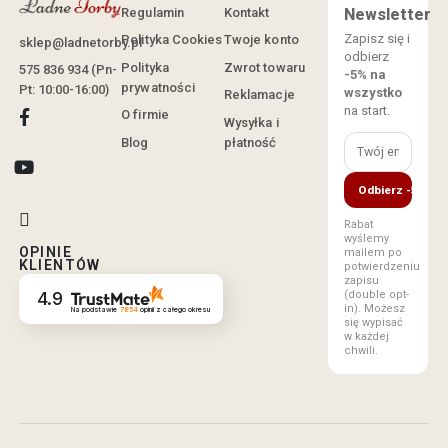
Regulamin
Kontakt
Newsletter
Zapisz się i
Polityka Cookies
Twoje konto
sklep@ladnetorby.pl
odbierz
Polityka
Zwrot towaru
575 836 934 (Pn-
-5% na
prywatności
Pt: 10:00-16:00)
wszystko
Reklamacje
na start.
O firmie
Wysyłka i
Blog
płatność
Odbierz -5%
Rabat
wyślemy
OPINIE
mailem po
KLIENTÓW
potwierdzeniu
zapisu
(double opt-
4.9
in). Możesz
Na podstawie
7854
opinii
z całego okresu
się wypisać
w każdej
chwili.