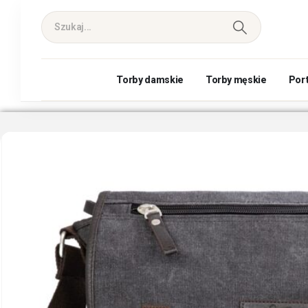
Torby damskie
Torby męskie
Por