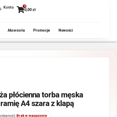
0
Konto
0,00
zł
Akcesoria
Promocje
Nowości
ża płócienna torba męska
 ramię A4 szara z klapą
ostępność:
Brak w magazynie