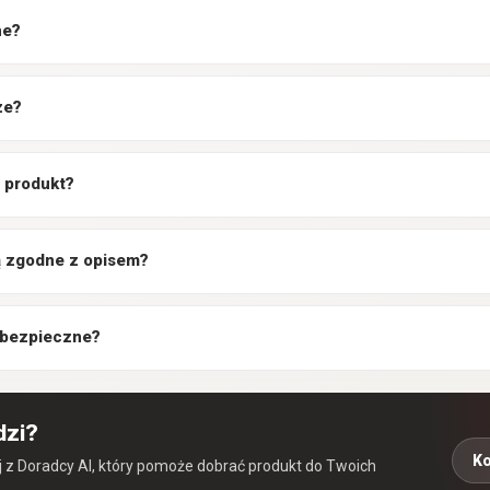
ne?
ze?
 produkt?
są zgodne z opisem?
 bezpieczne?
dzi?
Ko
aj z Doradcy AI, który pomoże dobrać produkt do Twoich