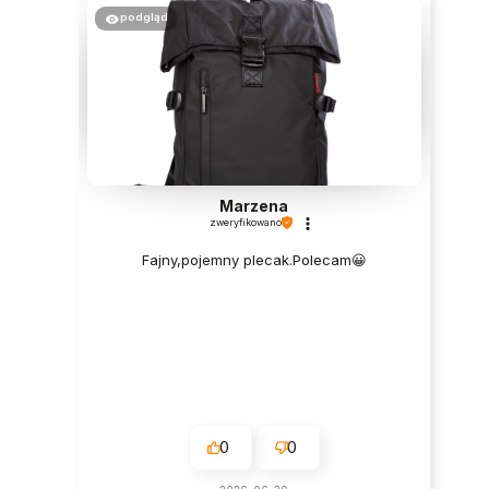
podgląd
Marzena
zweryfikowano
Fajny,pojemny plecak.Polecam😀
0
0