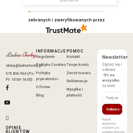
2026-06-30
zebranych i zweryfikowanych przez
INFORMACJE
POMOC
Regulamin
Kontakt
Newsletter
Zapisz się i
Polityka Cookies
Twoje konto
sklep@ladnetorby.pl
odbierz
Polityka
Zwrot towaru
575 836 934 (Pn-
-5% na
prywatności
Pt: 10:00-16:00)
wszystko
Reklamacje
na start.
O firmie
Wysyłka i
Blog
płatność
Odbierz -5%
Rabat
wyślemy
OPINIE
mailem po
KLIENTÓW
potwierdzeniu