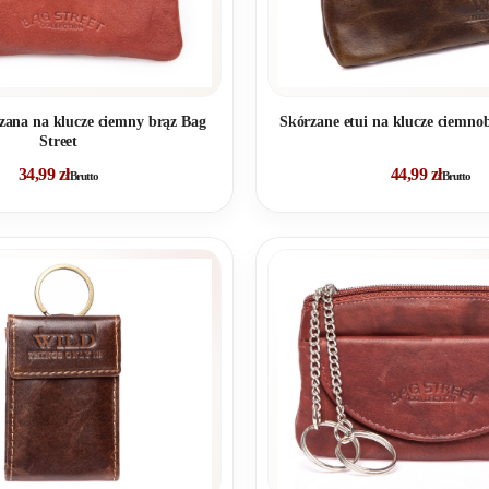
Skórzane etui na klucze ciemn
rzana na klucze ciemny brąz Bag
Street
34,99
zł
44,99
zł
Brutto
Brutto