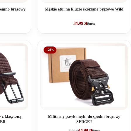
ciemno brązowy
Męskie etui na klucze skórzane brązowe Wild
34,99
zł
Brutto
-25%
 z klasyczną
Militarny pasek męski do spodni brązowy
BER
SERGEJ
44,99
zł
59,99
zł
Brutto