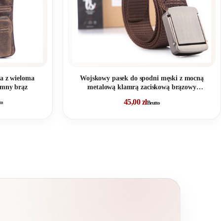
Wojskowy pasek do spodni męski z mocną
a z wieloma
metalową klamrą zaciskową brązowy
emny brąz
PHANTOM
45,00
zł
to
Brutto