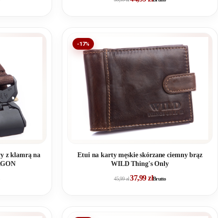
-17%
wy z klamrą na
Etui na karty męskie skórzane ciemny brąz
RAGON
WILD Thing's Only
37,99
zł
45,99
zł
Brutto