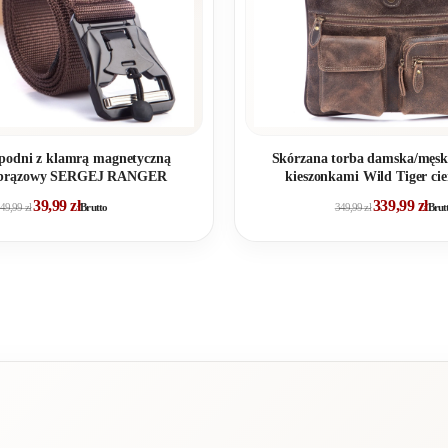
spodni z klamrą magnetyczną
Skórzana torba damska/męsk
y brązowy SERGEJ RANGER
kieszonkami Wild Tiger ci
39,99
zł
339,99
zł
49,99
zł
Brutto
349,99
zł
Brut