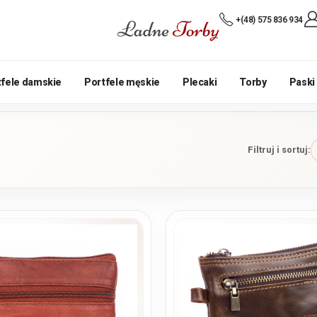
+(48) 575 836 934
tfele damskie
Portfele męskie
Plecaki
Torby
Paski
Filtruj i sortuj: