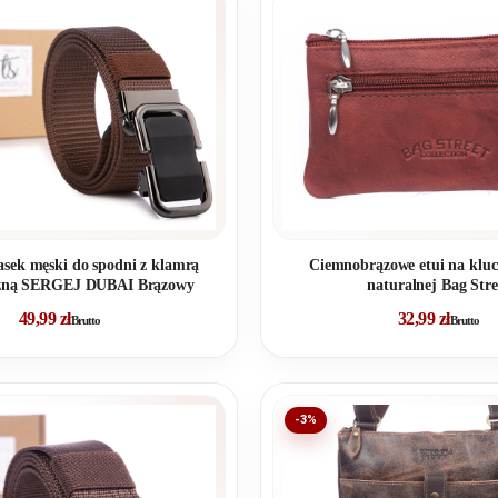
asek męski do spodni z klamrą
Ciemnobrązowe etui na kluc
zną SERGEJ DUBAI Brązowy
naturalnej Bag Stre
49,99
zł
32,99
zł
Brutto
Brutto
-3%