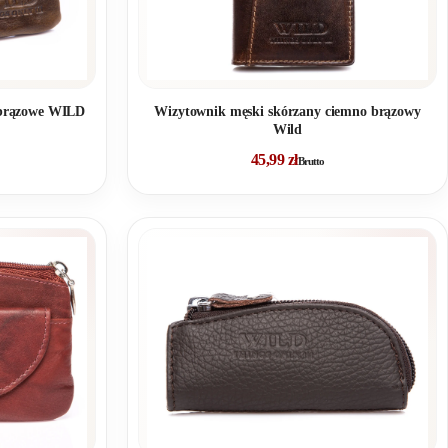
obrązowe WILD
Wizytownik męski skórzany ciemno brązowy
Wild
45,99
zł
Brutto