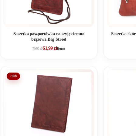
Saszetka paszportówka na szyję ciemno
Saszetka skó
brązowa Bag Street
61,99
zł
79,99
zł
Brutto
-13%