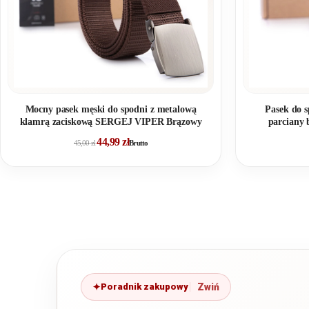
Mocny pasek męski do spodni z metalową
Pasek do 
klamrą zaciskową SERGEJ VIPER Brązowy
parcian
44,99
zł
45,00
zł
Brutto
Poradnik zakupowy