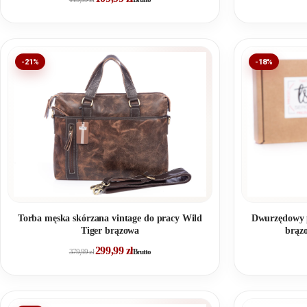
-21%
-18%
Dwurzędowy p
Torba męska skórzana vintage do pracy Wild
brą
Tiger brązowa
299,99
zł
379,99
zł
Brutto