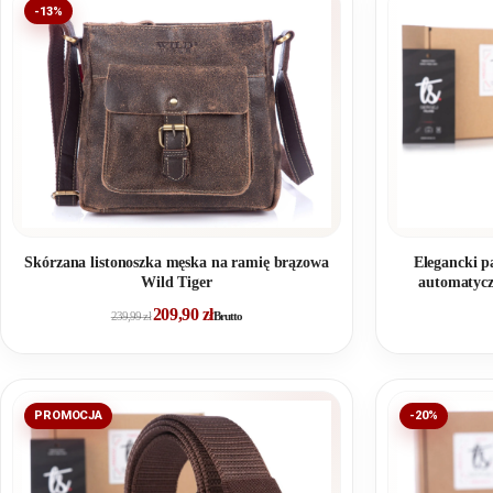
-13%
Elegancki p
Skórzana listonoszka męska na ramię brązowa
automatyc
Wild Tiger
209,90
zł
239,99
zł
Brutto
PROMOCJA
-20%