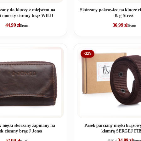
rzany do kluczy z miejscem na
Skórzany pokrowiec na klucze 
i monety ciemny brąz WILD
Bag Street
44,99
zł
36,99
zł
Brutto
Brutto
-22%
Pasek parciany męski brązowy
 męski skórzany zapinany na
klamrą SERGEJ FI
k ciemny brąz J Jones
34,99
zł
57,99
zł
45,00
zł
Brutto