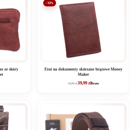
-13%
ze ze skóry
Etui na dokumenty skórzane brązowe Money
et
Maker
39,99
zł
45,99
zł
Brutto