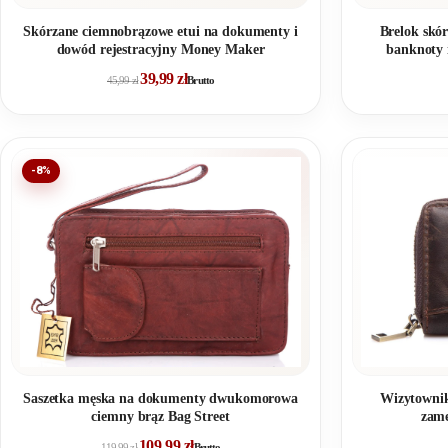
Skórzane ciemnobrązowe etui na dokumenty i
Brelok skó
dowód rejestracyjny Money Maker
banknoty 
39,99
zł
45,99
zł
Brutto
-8%
Saszetka męska na dokumenty dwukomorowa
Wizytownik
ciemny brąz Bag Street
zame
109,99
zł
119,99
zł
Brutto