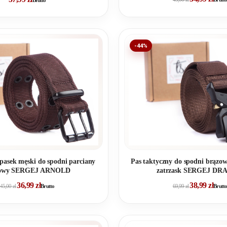
Brutto
-44%
asek męski do spodni parciany
Pas taktyczny do spodni brązo
zowy SERGEJ ARNOLD
zatrzask SERGEJ D
36,99
zł
38,99
zł
45,00
zł
Brutto
69,99
zł
Brutto