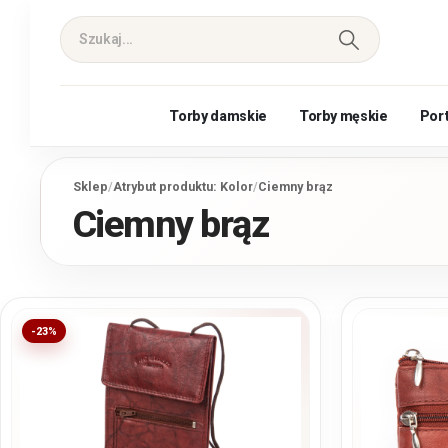
Torby damskie
Torby męskie
Por
Sklep
/
Atrybut produktu: Kolor
/
Ciemny brąz
Ciemny brąz
-23%