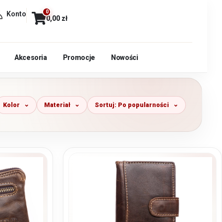
0
Konto
0,00
zł
Akcesoria
Promocje
Nowości
Kolor
Materiał
Sortuj: Po popularności