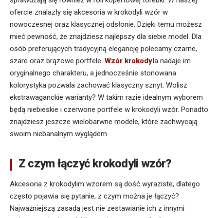
sprawdzają się również w roli kopertowej torebki. W naszej
ofercie znalazły się akcesoria w krokodyli wzór w
nowoczesnej oraz klasycznej odsłonie. Dzięki temu możesz
mieć pewność, że znajdziesz najlepszy dla siebie model. Dla
osób preferujących tradycyjną elegancję polecamy czarne,
szare oraz brązowe portfele.
Wzór krokodyl
a nadaje im
oryginalnego charakteru, a jednocześnie stonowana
kolorystyka pozwala zachować klasyczny sznyt. Wolisz
ekstrawaganckie warianty? W takim razie idealnym wyborem
będą niebieskie i czerwone portfele w krokodyli wzór. Ponadto
znajdziesz jeszcze wielobarwne modele, które zachwycają
swoim niebanalnym wyglądem.
Z czym łączyć krokodyli wzór?
Akcesoria z krokodylim wzorem są dość wyraziste, dlatego
często pojawia się pytanie, z czym można je łączyć?
Najważniejszą zasadą jest nie zestawianie ich z innymi