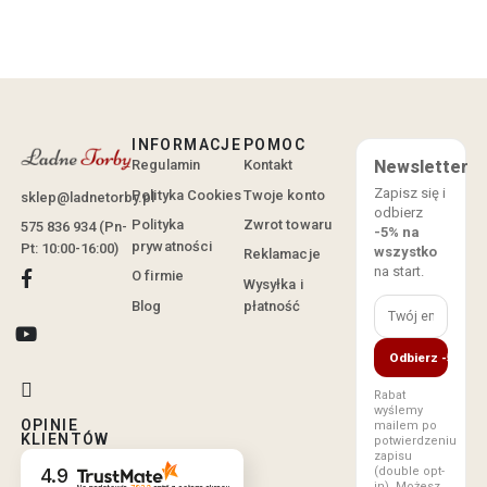
INFORMACJE
POMOC
Regulamin
Kontakt
Newsletter
Zapisz się i
Polityka Cookies
Twoje konto
sklep@ladnetorby.pl
odbierz
Polityka
Zwrot towaru
575 836 934 (Pn-
-5% na
prywatności
Pt: 10:00-16:00)
wszystko
Reklamacje
na start.
O firmie
Wysyłka i
Blog
płatność
Odbierz -5%
Rabat
wyślemy
OPINIE
mailem po
KLIENTÓW
potwierdzeniu
zapisu
4.9
(double opt-
in). Możesz