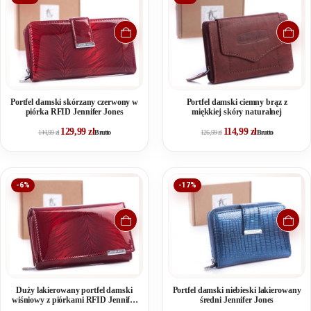
Portfel damski skórzany czerwony w
Portfel damski ciemny brąz z
piórka RFID Jennifer Jones
miękkiej skóry naturalnej
129,99
zł
114,99
zł
144,99
zł
Brutto
126,99
zł
Brutto
-6%
-17%
Duży lakierowany portfel damski
Portfel damski niebieski lakierowany
wiśniowy z piórkami RFID Jennifer
średni Jennifer Jones
Jones