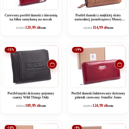
Czerwony portfel damski z kieszenią
Portfel damski z miękkiej skóry
na bilon zamykaną na suwak
naturalnej jasnobrązowy Money
Maker
129,99
zł
114,99
zł
137,99
zł
Brutto
126,99
zł
Brutto
-15%
-19%
Portfel męski skórzany pojemny
Portfel damski lakierowany skórzany
czarny Wild Things Only
piórnik czerwony Jennifer Jones
109,99
zł
124,99
zł
129,99
zł
Brutto
154,99
zł
Brutto
-10%
-9%