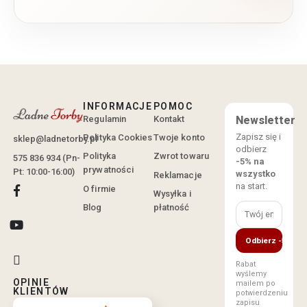
INFORMACJE
POMOC
Regulamin
Kontakt
Newsletter
Zapisz się i
Polityka Cookies
Twoje konto
sklep@ladnetorby.pl
odbierz
Polityka
Zwrot towaru
575 836 934 (Pn-
-5% na
prywatności
Pt: 10:00-16:00)
wszystko
Reklamacje
na start.
O firmie
Wysyłka i
Blog
płatność
Odbierz -5%
Rabat
wyślemy
OPINIE
mailem po
KLIENTÓW
potwierdzeniu
zapisu