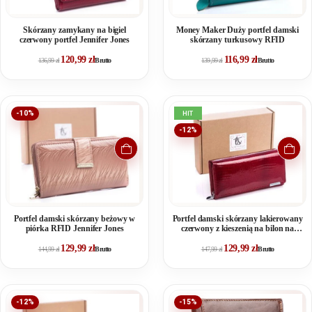
Skórzany zamykany na bigiel
Money Maker Duży portfel damski
czerwony portfel Jennifer Jones
skórzany turkusowy RFID
120,99
zł
116,99
zł
136,99
zł
Brutto
139,99
zł
Brutto
-10%
HIT
-12%
Portfel damski skórzany beżowy w
Portfel damski skórzany lakierowany
piórka RFID Jennifer Jones
czerwony z kieszenią na bilon na
zamek
129,99
zł
129,99
zł
144,99
zł
Brutto
147,99
zł
Brutto
-12%
-15%