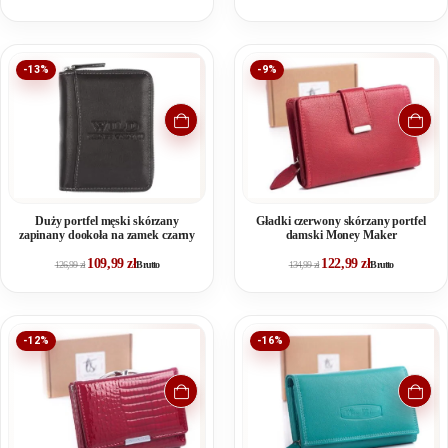
-13%
-9%
Duży portfel męski skórzany
Gładki czerwony skórzany portfel
zapinany dookoła na zamek czarny
damski Money Maker
109,99
zł
122,99
zł
126,99
zł
Brutto
134,99
zł
Brutto
-12%
-16%