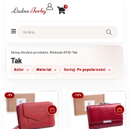
0
Sklep
/
Atrybut produktu: Blokada RFID
/
Tak
Tak
Kolor
Materiał
Sortuj: Po popularności
-9%
-15%