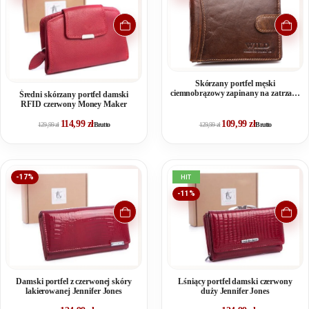
Skórzany portfel męski
ciemnobrązowy zapinany na zatrzask
Średni skórzany portfel damski
RFID WILD
RFID czerwony Money Maker
114,99
zł
109,99
zł
129,99
zł
Brutto
129,99
zł
Brutto
-17%
HIT
-11%
Damski portfel z czerwonej skóry
Lśniący portfel damski czerwony
lakierowanej Jennifer Jones
duży Jennifer Jones