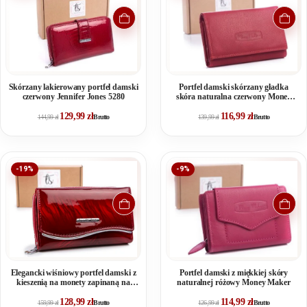
Skórzany lakierowany portfel damski
Portfel damski skórzany gładka
czerwony Jennifer Jones 5280
skóra naturalna czerwony Money
Maker
129,99
zł
116,99
zł
144,99
zł
Brutto
139,99
zł
Brutto
-19%
-9%
Elegancki wiśniowy portfel damski z
Portfel damski z miękkiej skóry
kieszenią na monety zapinaną na
naturalnej różowy Money Maker
zamek
128,99
zł
114,99
zł
159,99
zł
Brutto
126,99
zł
Brutto