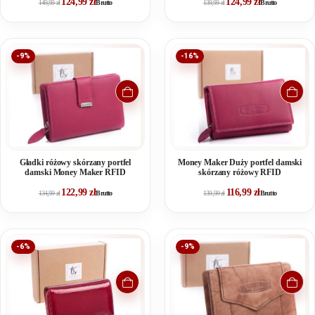
124,99
zł
124,99
zł
149,99
zł
Brutto
139,99
zł
Brutto
-9%
-16%
Gładki różowy skórzany portfel
Money Maker Duży portfel damski
damski Money Maker RFID
skórzany różowy RFID
122,99
zł
116,99
zł
134,99
zł
Brutto
139,99
zł
Brutto
-6%
-9%