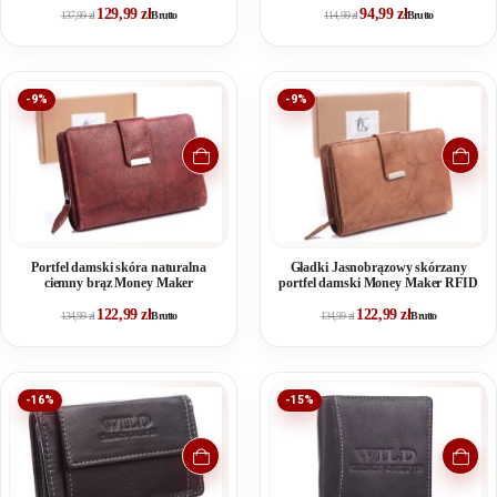
129,99
zł
94,99
zł
137,99
zł
Brutto
114,99
zł
Brutto
-9%
-9%
Portfel damski skóra naturalna
Gładki Jasnobrązowy skórzany
ciemny brąz Money Maker
portfel damski Money Maker RFID
122,99
zł
122,99
zł
134,99
zł
Brutto
134,99
zł
Brutto
-16%
-15%