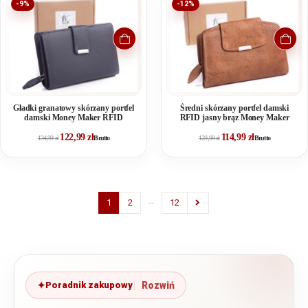
-9%
-12%
Gładki granatowy skórzany portfel
Średni skórzany portfel damski
damski Money Maker RFID
RFID jasny brąz Money Maker
122,99
zł
114,99
zł
134,99
zł
Brutto
129,99
zł
Brutto
…
1
2
12
Poradnik zakupowy