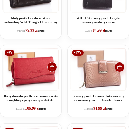
Mały portfel męski ze skóry
WILD Skórzany portfel męski
naturalnej Wild Thing's Only czarny
pionowy nieduży czarny
79,99
zł
84,99
zł
94,99
zł
Brutto
99,99
zł
Brutto
-9%
-17%
Duży damski portfel czerwony uszyty
Beżowy portfel damski lakierowany
z miękkiej i przyjemnej w dotyku
cieniowany średni Jennifer Jones
skóry naturalnej RFID
106,99
zł
94,99
zł
117,99
zł
Brutto
114,99
zł
Brutto