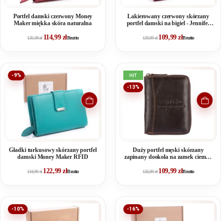
Portfel damski czerwony Money
Lakierowany czerwony skórzany
Maker miękka skóra naturalna
portfel damski na bigiel - Jennifer
Jones
114,99
zł
109,99
zł
126,99
zł
Brutto
129,99
zł
Brutto
-9%
HIT
-13%
Gładki turkusowy skórzany portfel
Duży portfel męski skórzany
damski Money Maker RFID
zapinany dookoła na zamek ciemny
brąz
122,99
zł
109,99
zł
134,99
zł
Brutto
126,99
zł
Brutto
-10%
-16%