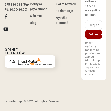
odbierz
Polityka
Zwrot towaru
575 836 934 (Pn-
-5% na
prywatności
Pt: 10:00-16:00)
wszystko
Reklamacje
na start.
O firmie
Wysyłka i
Blog
płatność
Odbierz -5%
Rabat
wyślemy
OPINIE
mailem po
KLIENTÓW
potwierdzeniu
zapisu
(double opt-
4.9
in). Możesz
Na podstawie
7853
opinii
z całego okresu
się wypisać
w każdej
chwili.
LadneTorby.pl. © 2026. All Rights Reserved