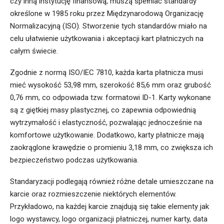
czy inną instytucję finansową, muszą spełniać standardy
określone w 1985 roku przez Międzynarodową Organizację
Normalizacyjną (ISO). Stworzenie tych standardów miało na
celu ułatwienie użytkowania i akceptacji kart płatniczych na
całym świecie.
Zgodnie z normą ISO/IEC 7810, każda karta płatnicza musi
mieć wysokość 53,98 mm, szerokość 85,6 mm oraz grubość
0,76 mm, co odpowiada tzw. formatowi ID-1. Karty wykonane
są z giętkiej masy plastycznej, co zapewnia odpowiednią
wytrzymałość i elastyczność, pozwalając jednocześnie na
komfortowe użytkowanie. Dodatkowo, karty płatnicze mają
zaokrąglone krawędzie o promieniu 3,18 mm, co zwiększa ich
bezpieczeństwo podczas użytkowania.
Standaryzacji podlegają również różne detale umieszczane na
karcie oraz rozmieszczenie niektórych elementów.
Przykładowo, na każdej karcie znajdują się takie elementy jak
logo wystawcy, logo organizacji płatniczej, numer karty, data