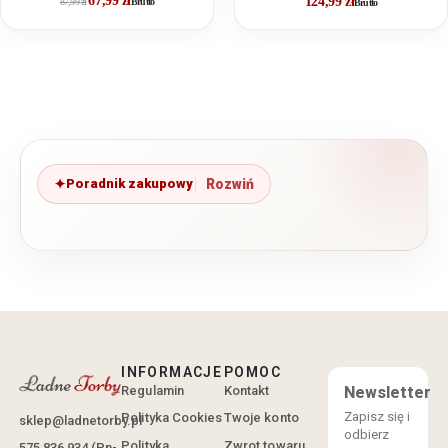
67,99
zł
124,99
zł
87,99
zł
Brutto
Brutto
Poradnik zakupowy
INFORMACJE
POMOC
Regulamin
Kontakt
Newsletter
Zapisz się i
Polityka Cookies
Twoje konto
sklep@ladnetorby.pl
odbierz
Polityka
Zwrot towaru
575 836 934 (Pn-