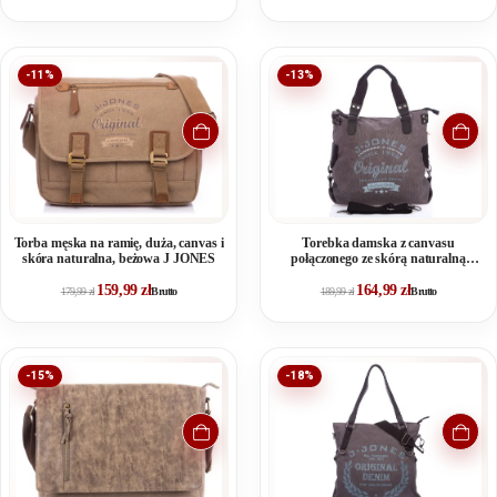
-11%
-13%
Torba męska na ramię, duża, canvas i
Torebka damska z canvasu
skóra naturalna, beżowa J JONES
połączonego ze skórą naturalną
Harold's szara
159,99
zł
164,99
zł
179,99
zł
Brutto
189,99
zł
Brutto
-15%
-18%