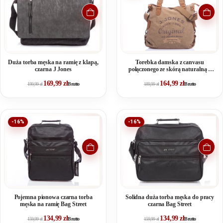
Duża torba męska na ramię z klapą,
Torebka damska z canvasu
czarna J Jones
połączonego ze skórą naturalną J
Jones
169,99
zł
164,99
zł
199,99
zł
Brutto
189,99
zł
Brutto
-16%
-16%
Pojemna pionowa czarna torba
Solidna duża torba męska do pracy
męska na ramię Bag Street
czarna Bag Street
134,99
zł
134,99
zł
159,99
zł
Brutto
159,99
zł
Brutto