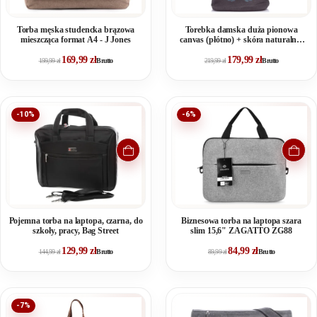
Torba męska studencka brązowa
Torebka damska duża pionowa
mieszcząca format A4 - J Jones
canvas (płótno) + skóra naturalna,
szara
169,99
zł
179,99
zł
199,99
zł
Brutto
219,99
zł
Brutto
-10%
-6%
Pojemna torba na laptopa, czarna, do
Biznesowa torba na laptopa szara
szkoły, pracy, Bag Street
slim 15,6" ZAGATTO ZG88
129,99
zł
84,99
zł
144,99
zł
Brutto
89,99
zł
Brutto
-7%