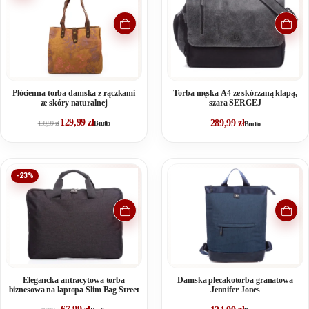
Płócienna torba damska z rączkami
Torba męska A4 ze skórzaną klapą,
ze skóry naturalnej
szara SERGEJ
129,99
zł
289,99
zł
139,99
zł
Brutto
Brutto
-23%
Elegancka antracytowa torba
Damska plecakotorba granatowa
biznesowa na laptopa Slim Bag Street
Jennifer Jones