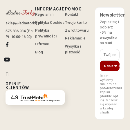
INFORMACJE
POMOC
Regulamin
Kontakt
Newsletter
Zapisz się i
Polityka Cookies
Twoje konto
sklep@ladnetorby.pl
odbierz
Polityka
Zwrot towaru
575 836 934 (Pn-
-5% na
prywatności
Pt: 10:00-16:00)
wszystko
Reklamacje
na start.
O firmie
Wysyłka i
Blog
płatność
Odbierz -5%
Rabat
wyślemy
OPINIE
mailem po
KLIENTÓW
potwierdzeniu
zapisu
(double opt-
4.9
in). Możesz
Na podstawie
7854
opinii
z całego okresu
się wypisać
w każdej
chwili.