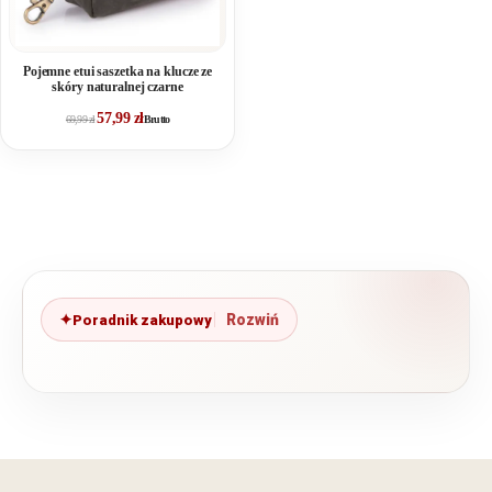
Pojemne etui saszetka na klucze ze
skóry naturalnej czarne
57,99
zł
69,99
zł
Brutto
Poradnik zakupowy