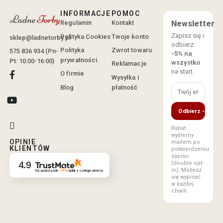
INFORMACJE
POMOC
Regulamin
Kontakt
Newsletter
Zapisz się i
Polityka Cookies
Twoje konto
sklep@ladnetorby.pl
odbierz
Polityka
Zwrot towaru
575 836 934 (Pn-
-5% na
prywatności
Pt: 10:00-16:00)
wszystko
Reklamacje
na start.
O firmie
Wysyłka i
Blog
płatność
Odbierz -5%
Rabat
wyślemy
OPINIE
mailem po
KLIENTÓW
potwierdzeniu
zapisu
(double opt-
4.9
in). Możesz
Na podstawie
7851
opinii
z całego okresu
się wypisać
w każdej
chwili.