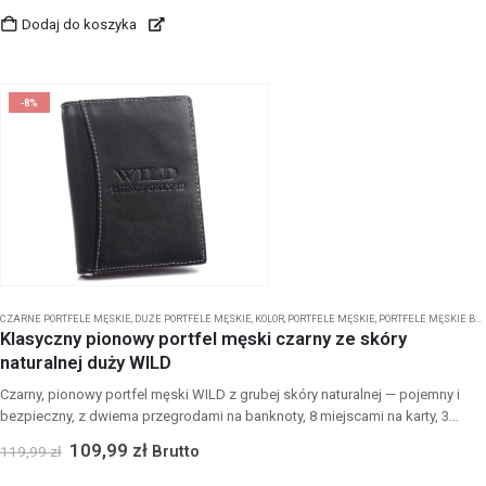
Dodaj do koszyka
-8%
CZARNE PORTFELE MĘSKIE
,
DUŻE PORTFELE MĘSKIE
,
KOLOR
,
PORTFELE MĘSKIE
,
PORTFELE MĘSKIE BEZ ZAPIĘCIA
Klasyczny pionowy portfel męski czarny ze skóry
naturalnej duży WILD
Czarny, pionowy portfel męski WILD z grubej skóry naturalnej — pojemny i
bezpieczny, z dwiema przegrodami na banknoty, 8 miejscami na karty, 3
przeźroczystymi kieszonkami, zamykaną kieszenią na bilon i
109,99
zł
Brutto
119,99
zł
zabezpieczeniem RFID, w kompaktowych wymiarach 9,5×12,5×2,5 cm,
idealny do codziennego użytku.