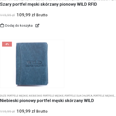
Szary portfel męski skórzany pionowy WILD RFID
109,99
zł
Brutto
119,99
zł
Dodaj do koszyka
-8%
DUŻE PORTFELE MĘSKIE
,
NIEBIESKIE PORTFELE MĘSKIE
,
PORTFELE DLA CHŁOPCA
,
PORTFELE MĘSKIE
,
Niebieski pionowy portfel męski skórzany WILD
109,99
zł
Brutto
119,99
zł