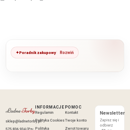
Poradnik zakupowy
INFORMACJE
POMOC
Regulamin
Kontakt
Newsletter
Zapisz się i
Polityka Cookies
Twoje konto
sklep@ladnetorby.pl
odbierz
Polityka
Zwrot towaru
575 836 934 (Pn-