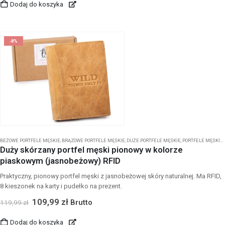
Dodaj do koszyka
-8%
BEŻOWE PORTFELE MĘSKIE
,
BRĄZOWE PORTFELE MĘSKIE
,
DUŻE PORTFELE MĘSKIE
,
PORTFELE MĘSKIE
,
Duży skórzany portfel męski pionowy w kolorze
piaskowym (jasnobeżowy) RFID
Praktyczny, pionowy portfel męski z jasnobeżowej skóry naturalnej. Ma RFID,
8 kieszonek na karty i pudełko na prezent.
109,99
zł
Brutto
119,99
zł
Dodaj do koszyka