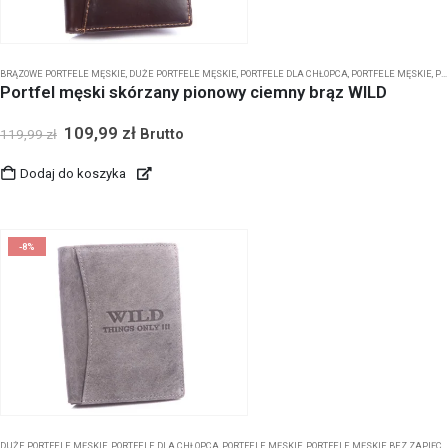
BRĄZOWE PORTFELE MĘSKIE
,
DUŻE PORTFELE MĘSKIE
,
PORTFELE DLA CHŁOPCA
,
PORTFELE MĘSKIE
,
PORTFELE MĘSKIE BEZ ZAPIĘCIA
Portfel męski skórzany pionowy ciemny brąz WILD
109,99
zł
Brutto
119,99
zł
Dodaj do koszyka
-8%
DUŻE PORTFELE MĘSKIE
,
PORTFELE DLA CHŁOPCA
,
PORTFELE MĘSKIE
,
PORTFELE MĘSKIE BEZ ZAPIĘCIA