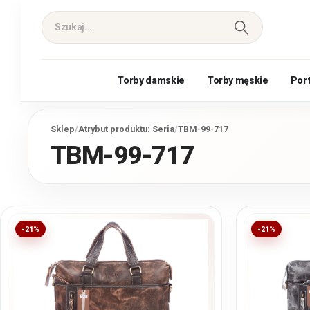
Torby damskie
Torby męskie
Por
Sklep
/
Atrybut produktu: Seria
/
TBM-99-717
TBM-99-717
-21%
-21%