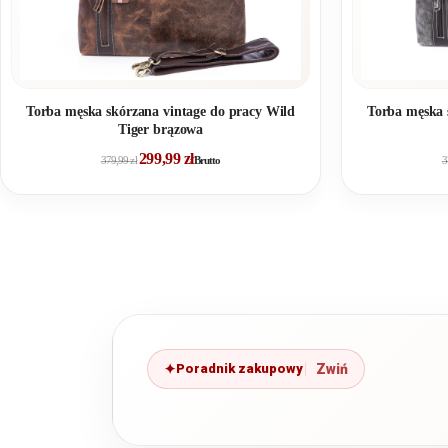
Torba męska skórzana vintage do pracy Wild
Torba męska 
Tiger brązowa
299,99
zł
379,99
zł
Brutto
3
Poradnik zakupowy