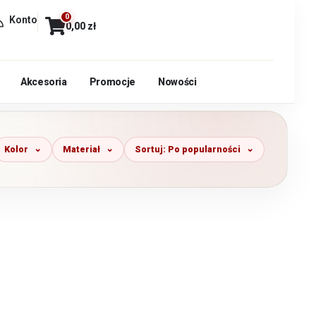
0
Konto
0,00
zł
Akcesoria
Promocje
Nowości
Kolor
Materiał
Sortuj: Po popularności