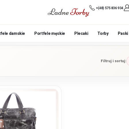
+(48) 575 836 934
tfele damskie
Portfele męskie
Plecaki
Torby
Paski
Filtruj i sortuj: