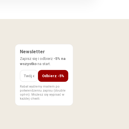
Newsletter
Zapisz się i odbierz
-5% na
wszystko
na start.
Odbierz -5%
Rabat wyślemy mailem po
potwierdzeniu zapisu (double
opt-in). Możesz się wypisać w
każdej chwili.