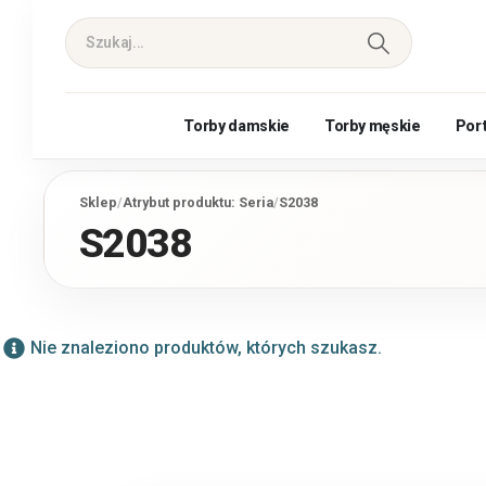
Torby damskie
Torby męskie
Por
Sklep
/
Atrybut produktu: Seria
/
S2038
S2038
Nie znaleziono produktów, których szukasz.