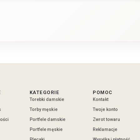
E
KATEGORIE
POMOC
Torebki damskie
Kontakt
s
Torby męskie
Twoje konto
ności
Portfele damskie
Zwrot towaru
Portfele męskie
Reklamacje
Plecaki
Wysyłka i płatność