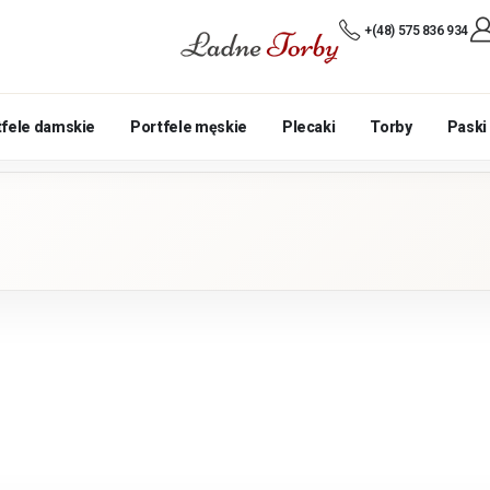
+(48) 575 836 934
tfele damskie
Portfele męskie
Plecaki
Torby
Paski